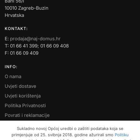
Bani 56/I
10010 Zagreb-Buzin
Hrvatska
KONTAKT:
E:
prodaja@naj-domus.hr
T: 01 66 41 399; 01 66 09 408
F: 01 66 09 409
INFO:
O nama
Uvjeti dostave
Uvjeti korištenja
Politika Privatnosti
Povrati i reklamacije
Kontakt
Sukladno novoj Općoj uredbi o zaštiti podataka koja se
primjenjuje od 25. svibnja 2018. godine ažurirali smo
Politiku
MOJ RAČUN: