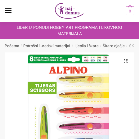
Skip
Skip
to
to
0
navigation
content
LIDER U PONUDI HOBBY ART PROGRAMA I LIKOVNOG
MATERIJALA
Početna
Potrošni i uredski materijal
Ljepila i škare
Škare dječje
ŠKAR
/
/
/
/