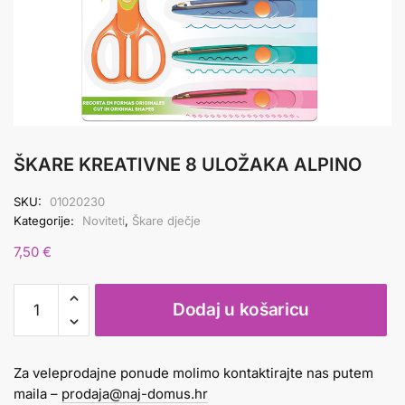
ŠKARE KREATIVNE 8 ULOŽAKA ALPINO
SKU:
01020230
Kategorije:
Noviteti
,
Škare dječje
7,50
€
ŠKARE
Dodaj u košaricu
KREATIVNE
8
ULOŽAKA
Za veleprodajne ponude molimo kontaktirajte nas putem
ALPINO
maila –
prodaja@naj-domus.hr
količina