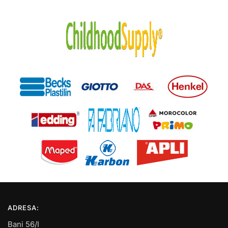
ADRESA:
Bani 56/I