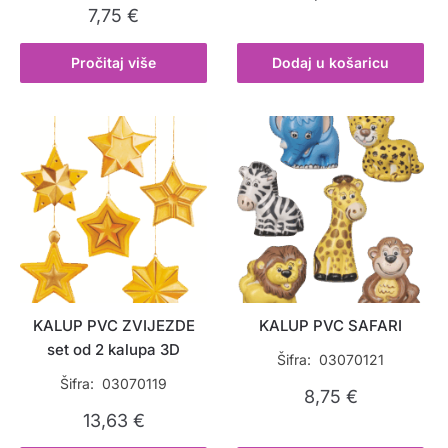
7,75
€
Pročitaj više
Dodaj u košaricu
KALUP PVC ZVIJEZDE
KALUP PVC SAFARI
set od 2 kalupa 3D
Šifra: 03070121
Šifra: 03070119
8,75
€
13,63
€