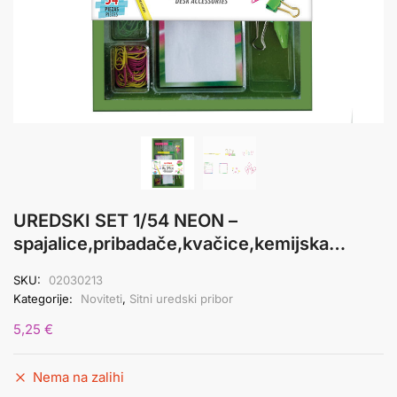
UREDSKI SET 1/54 NEON –
spajalice,pribadače,kvačice,kemijska…
SKU:
02030213
Kategorije:
Noviteti
,
Sitni uredski pribor
5,25
€
Nema na zalihi