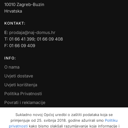
10010 Zagreb-Buzin
Hrvatska
KONTAKT:
E:
prodaja@naj-domus.hr
T: 01 66 41 399; 01 66 09 408
F: 01 66 09 409
INFO:
O nama
Uvjeti dostave
Uvjeti korištenja
Politika Privatnosti
Povrati i reklamacije
Kontakt
Sukladno novoj Općoj uredbi o zaštiti podataka koja se
primjenjuje od 25. svibnja 2018. godine ažurirali smo
Politiku
MOJ RAČUN:
privatnosti
kako bismo olakšali razumijevanje koje informacije i