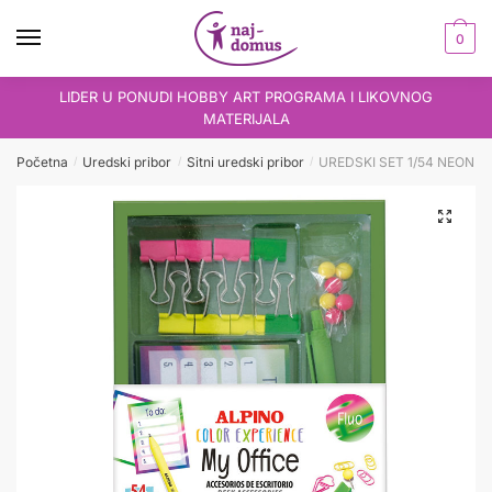
Skip
Skip
to
to
0
navigation
content
LIDER U PONUDI HOBBY ART PROGRAMA I LIKOVNOG
MATERIJALA
Početna
Uredski pribor
Sitni uredski pribor
UREDSKI SET 1/54 NEON – s
/
/
/