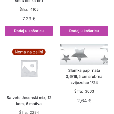
set 3 oblika br.1
Šifra: 4105
7,29
€
Dodaj u košaricu
Dodaj u košaricu
Nema na zalihi
Slamka papirnata
0,6/19,5 cm srebrna
zvijezdice 1/24
Šifra: 3063
Salvete Jesenski mix, 12
2,64
€
kom, 6 motiva
Šifra: 2294