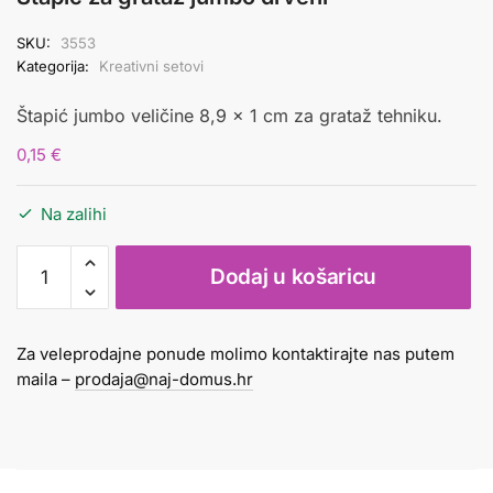
SKU:
3553
Kategorija:
Kreativni setovi
Štapić jumbo veličine 8,9 x 1 cm za grataž tehniku.
0,15
€
Na zalihi
Štapić
Dodaj u košaricu
za
grataž
jumbo
Za veleprodajne ponude molimo kontaktirajte nas putem
drveni
maila –
prodaja@naj-domus.hr
količina