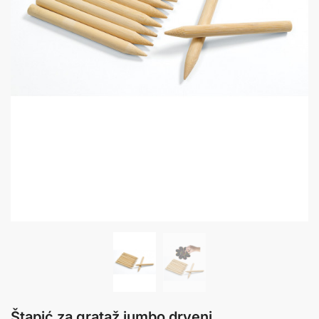
Štapić za grataž jumbo drveni