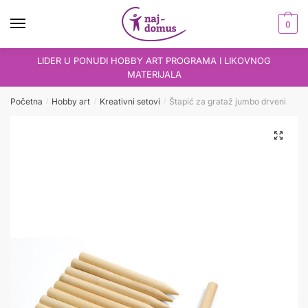
Skip
Skip
to
to
0
navigation
content
LIDER U PONUDI HOBBY ART PROGRAMA I LIKOVNOG
MATERIJALA
Početna
Hobby art
Kreativni setovi
Štapić za grataž jumbo drveni
/
/
/