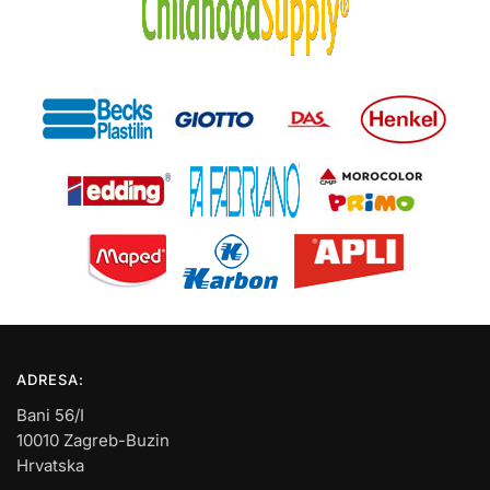
ADRESA:
Bani 56/I
10010 Zagreb-Buzin
Hrvatska