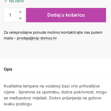
Na zalihi
Tempera
Dodaj u košaricu
1l
Basic
Color
Za veleprodajne ponude molimo kontaktirajte nas putem
smeđa
maila –
prodaja@naj-domus.hr
količina
Opis
Kvalitetna tempera na vodenoj bazi vrlo prihvatljive
cijene . Spremna za upotrebu, dobra pokrivnost, mogu
se međusobno miješati. Dobro prijanjanje na gotovo
svaku podlogu.