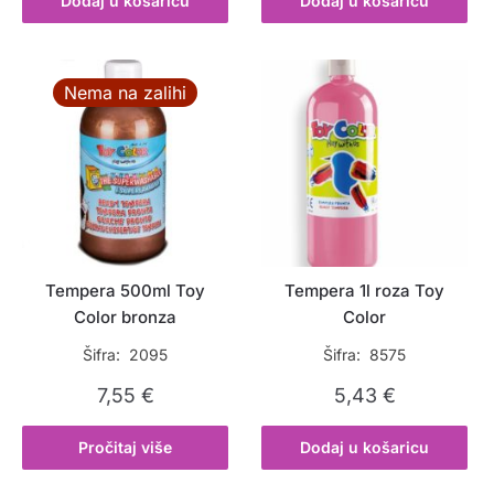
Dodaj u košaricu
Dodaj u košaricu
Nema na zalihi
Tempera 500ml Toy
Tempera 1l roza Toy
Color bronza
Color
Šifra: 2095
Šifra: 8575
7,55
€
5,43
€
Pročitaj više
Dodaj u košaricu