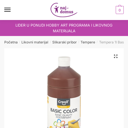
Skip
Skip
to
to
0
navigation
content
LIDER U PONUDI HOBBY ART PROGRAMA I LIKOVNOG
MATERIJALA
Početna
Likovni materijal
Slikarski pribor
Tempere
Tempera 1l Basic
/
/
/
/