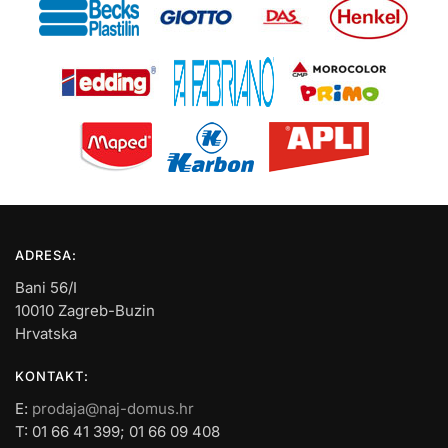
ADRESA:
Bani 56/I
10010 Zagreb-Buzin
Hrvatska
KONTAKT:
E:
prodaja@naj-domus.hr
T: 01 66 41 399; 01 66 09 408