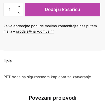
Tempera
Dodaj u košaricu
1l
srebrna
Toy
Za veleprodajne ponude molimo kontaktirajte nas putem
Color
maila –
prodaja@naj-domus.hr
količina
Opis
PET boca sa sigurnosnom kapicom za zatvaranje.
Povezani proizvodi