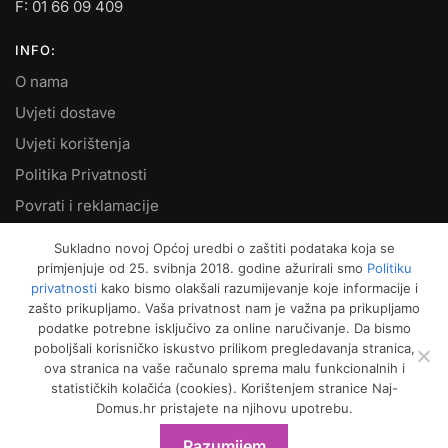
F: 01 66 09 409
INFO:
O nama
Uvjeti dostave
Uvjeti korištenja
Politika Privatnosti
Povrati i reklamacije
Kontakt
Sukladno novoj Općoj uredbi o zaštiti podataka koja se
primjenjuje od 25. svibnja 2018. godine ažurirali smo
Politiku
MOJ RAČUN:
privatnosti
kako bismo olakšali razumijevanje koje informacije i
zašto prikupljamo. Vaša privatnost nam je važna pa prikupljamo
Moje narudžbe
podatke potrebne isključivo za online naručivanje. Da bismo
Kako naručiti
poboljšali korisničko iskustvo prilikom pregledavanja stranica,
ova stranica na vaše računalo sprema malu funkcionalnih i
Način plaćanja
statističkih kolačića (cookies). Korištenjem stranice Naj-
Garancija kvalitete
Domus.hr pristajete na njihovu upotrebu.
Košarica
Razumijem