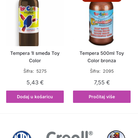
Tempera 1l smeđa Toy
Tempera 500ml Toy
Color
Color bronza
Šifra: 5275
Šifra: 2095
5,43
€
7,55
€
Dodaj u košaricu
Pročitaj više