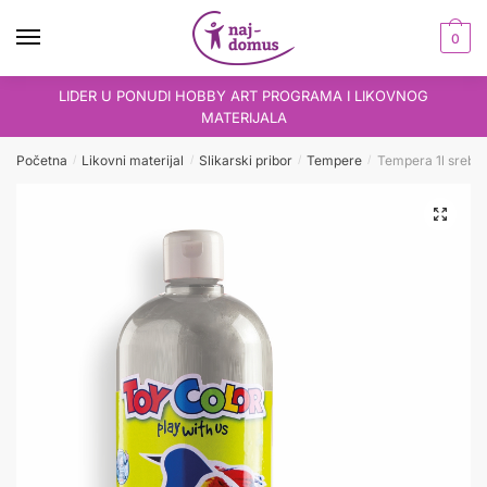
Skip
Skip
to
to
0
navigation
content
LIDER U PONUDI HOBBY ART PROGRAMA I LIKOVNOG
MATERIJALA
Početna
Likovni materijal
Slikarski pribor
Tempere
Tempera 1l srebrn
/
/
/
/