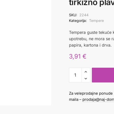
tirkizno pla
SKU:
2244
Kategorija:
Tempere
Tempera guste tekuće k
upotrebu, ne mora se ra
papira, kartona i drva.
3,91
€
Tempera
glitter
250
ml
Za veleprodajne ponude 
tirkizno
maila –
prodaja@naj-dom
plava
Astra