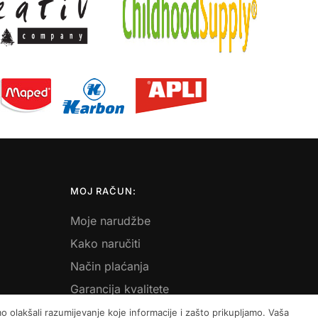
MOJ RAČUN:
Moje narudžbe
Kako naručiti
Način plaćanja
Garancija kvalitete
Košarica
 olakšali razumijevanje koje informacije i zašto prikupljamo. Vaša