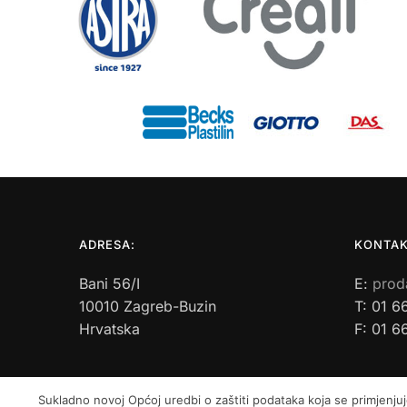
ADRESA:
KONTAK
Bani 56/I
E:
prod
10010 Zagreb-Buzin
T: 01 6
Hrvatska
F: 01 6
Sukladno novoj Općoj uredbi o zaštiti podataka koja se primjenjuj