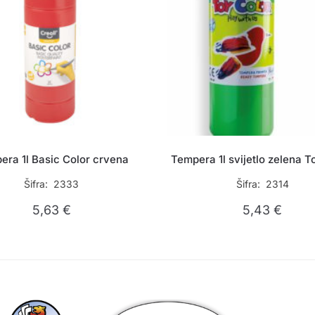
era 1l Basic Color crvena
Tempera 1l svijetlo zelena T
Šifra: 2333
Šifra: 2314
5,63
€
5,43
€