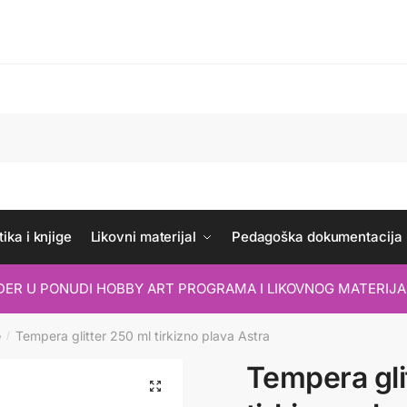
ika i knjige
Likovni materijal
Pedagoška dokumentacija
IDER U PONUDI HOBBY ART PROGRAMA I LIKOVNOG MATERIJA
e
Tempera glitter 250 ml tirkizno plava Astra
/
Tempera gli