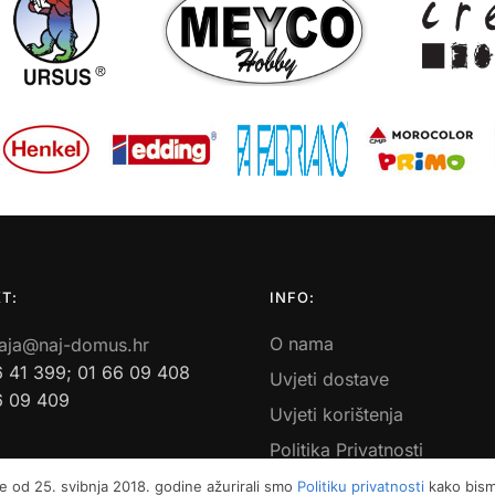
T:
INFO:
O nama
aja@naj-domus.hr
6 41 399; 01 66 09 408
Uvjeti dostave
6 09 409
Uvjeti korištenja
Politika Privatnosti
Povrati i reklamacije
e od 25. svibnja 2018. godine ažurirali smo
Politiku privatnosti
kako bismo