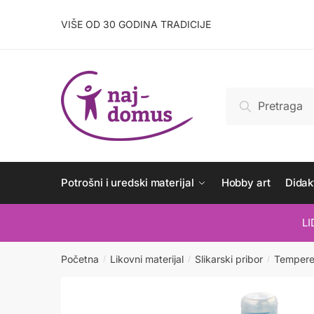
Skip
Skip
to
to
VIŠE OD 30 GODINA TRADICIJE
navigation
content
Pretraži:
Pretraži
Potrošni i uredski materijal
Hobby art
Didakt
L
Početna
Likovni materijal
Slikarski pribor
Temper
/
/
/