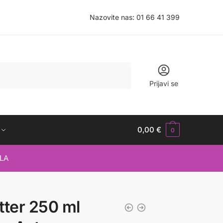
Nazovite nas:
01 66 41 399
Prijavi se
0,00
€
0
LA
tter 250 ml