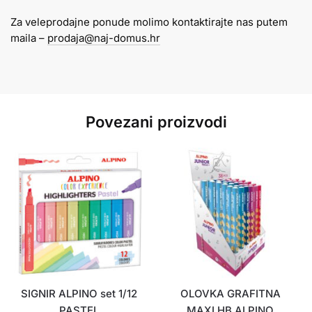
1/12
Za veleprodajne ponude molimo kontaktirajte nas putem
ALPINO
maila –
prodaja@naj-domus.hr
količina
Povezani proizvodi
SIGNIR ALPINO set 1/12
OLOVKA GRAFITNA
PASTEL
MAXI HB ALPINO