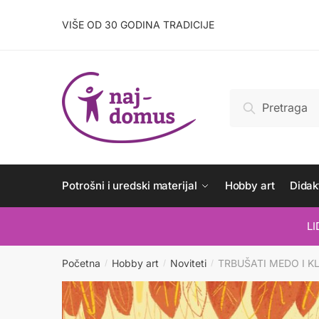
Skip
Skip
to
to
VIŠE OD 30 GODINA TRADICIJE
navigation
content
Pretraži:
Pretraži
Potrošni i uredski materijal
Hobby art
Didakt
L
Početna
Hobby art
Noviteti
TRBUŠATI MEDO I K
/
/
/