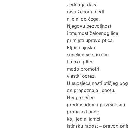
Jednoga dana
rastuženom medi
nije ni do čega.
Njegovu bezvoljnost
i tmurnost žalosnog lica
primijeti upravo ptica.
Kljun i njuška
sučelice se susreću
i u oku ptice
medo promotri
vlastiti odraz.
U suosjećajnosti ptičjeg po
on prepoznaje ljepotu.
Neopterećen
predrasudom i površnošću
pronalazi onog
koji jedini jamči
istinsku radost – pravog prij