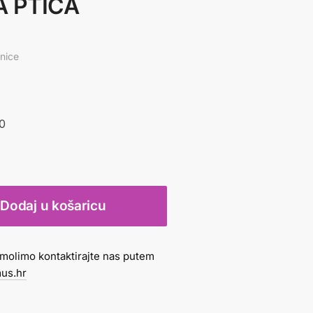
 PTICA
vnice
20
Dodaj u košaricu
molimo kontaktirajte nas putem
us.hr