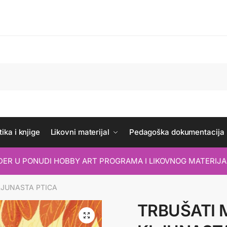
ika i knjige
Likovni materijal
Pedagoška dokumentacija
IDER U PONUDI HOBBY ART PROGRAMA I LIKOVNOG MATERIJA
LJUNASTA PTICA
TRBUŠATI 