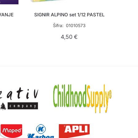
VANJE
SIGNIR ALPINO set 1/12 PASTEL
E
Šifra: 01010573
4,50
€