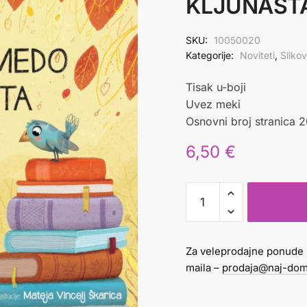
KLJUNASTA
SKU:
10050020
Kategorije:
Noviteti
,
Sliko
Tisak u-boji
Uvez meki
Osnovni broj stranica 
6,50
€
TRBUŠATI
MEDO
I
KLJUNASTA
Za veleprodajne ponude 
PTICA
maila –
prodaja@naj-dom
količina