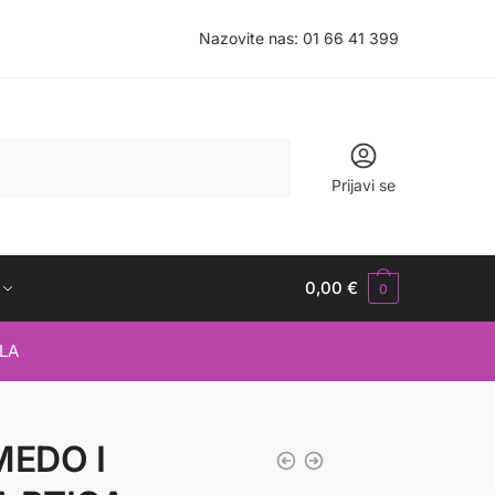
Nazovite nas:
01 66 41 399
Prijavi se
0,00
€
0
LA
MEDO I