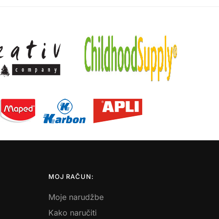
MOJ RAČUN:
Moje narudžbe
Kako naručiti