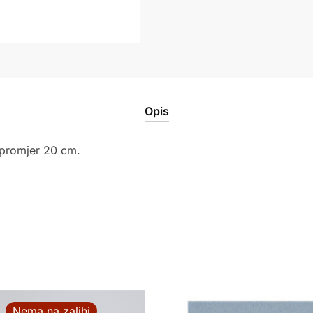
Opis
, promjer 20 cm.
Nema na zalihi