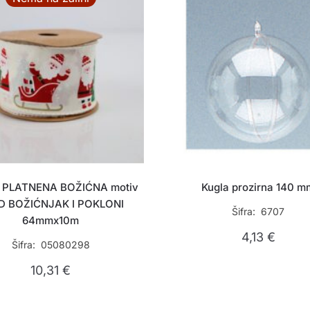
 PLATNENA BOŽIĆNA motiv
Kugla prozirna 140 m
D BOŽIĆNJAK I POKLONI
Šifra: 6707
64mmx10m
4,13
€
Šifra: 05080298
10,31
€