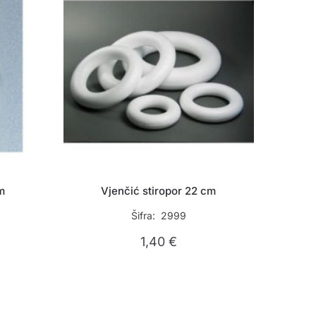
m
Vjenčić stiropor 22 cm
Šifra: 2999
1,40
€