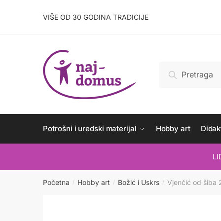
Skip
Skip
to
to
VIŠE OD 30 GODINA TRADICIJE
navigation
content
Pretraži:
Pretraži
Potrošni i uredski materijal
Hobby art
Didakt
L
Početna
Hobby art
Božić i Uskrs
Vjenčić od šiba
/
/
/