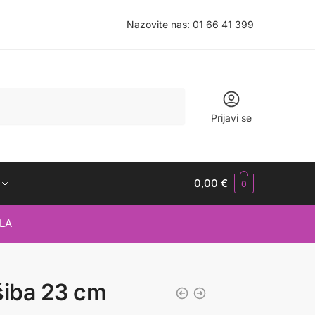
Nazovite nas:
01 66 41 399
Prijavi se
0,00
€
0
LA
šiba 23 cm