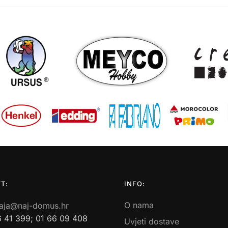
T:
INFO:
O nama
aja@naj-domus.hr
6 41 399; 01 66 09 408
Uvjeti dostave