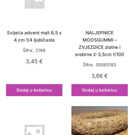
Svijeća advent mali 6,5 x
NALJEPNICE
4 cm 1/4 ljubičasta
MOOSGUMMI –
ZVJEZDICE zlatne i
Šifra: 2168
srebrne 2-3,5cm 1/100
3,45
€
Šifra: 05060193
3,66
€
Dodaj u košaricu
Dodaj u košaricu