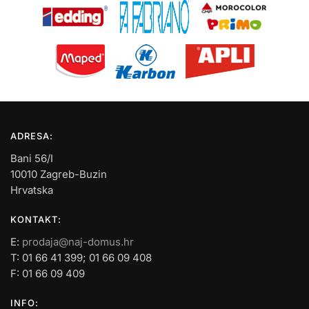
ADRESA:
Bani 56/I
10010 Zagreb-Buzin
Hrvatska
KONTAKT:
E:
prodaja@naj-domus.hr
T: 01 66 41 399; 01 66 09 408
F: 01 66 09 409
INFO: