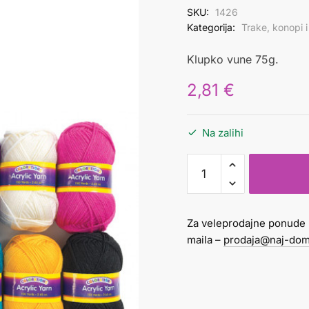
SKU:
1426
Kategorija:
Trake, konopi 
Klupko vune 75g.
2,81
€
Na zalihi
Vuna
75g
smeđa
količina
Za veleprodajne ponude 
maila –
prodaja@naj-dom