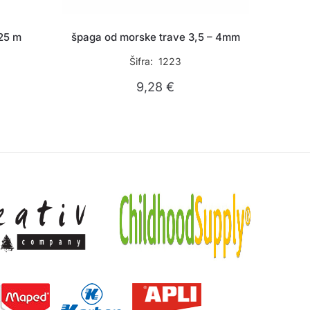
25 m
špaga od morske trave 3,5 – 4mm
Šifra: 1223
9,28
€