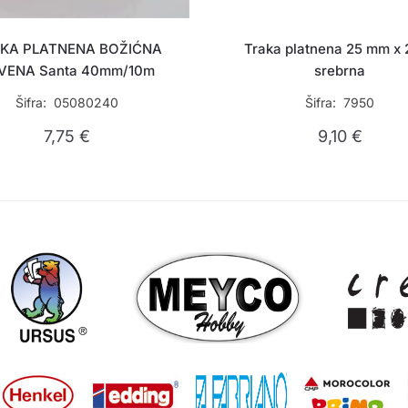
KA PLATNENA BOŽIĆNA
Traka platnena 25 mm x 
VENA Santa 40mm/10m
srebrna
Šifra: 05080240
Šifra: 7950
7,75
€
9,10
€