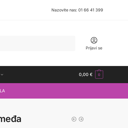
Nazovite nas:
01 66 41 399
Prijavi se
0,00
€
0
LA
smeđa