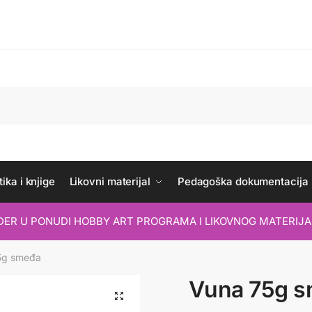
ika i knjige
Likovni materijal
Pedagoška dokumentacija
IDER U PONUDI HOBBY ART PROGRAMA I LIKOVNOG MATERIJA
5g smeđa
Vuna 75g 