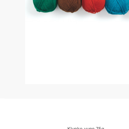
Klupko vune 75g.