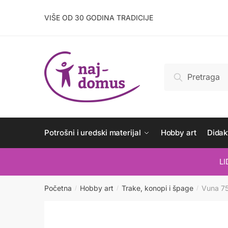
Skip
Skip
to
to
VIŠE OD 30 GODINA TRADICIJE
navigation
content
Pretraži:
Pretraži
Potrošni i uredski materijal
Hobby art
Didakt
L
Početna
Hobby art
Trake, konopi i špage
Vuna 7
/
/
/