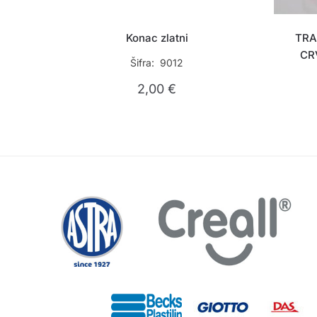
Konac zlatni
TRA
CR
Šifra: 9012
2,00
€