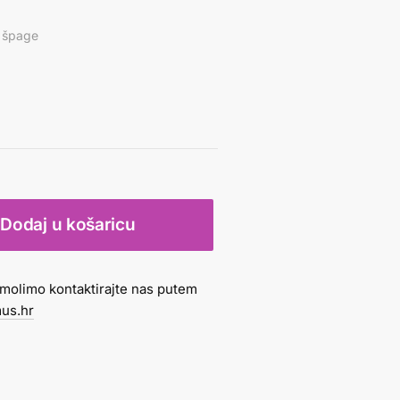
i špage
Dodaj u košaricu
molimo kontaktirajte nas putem
us.hr