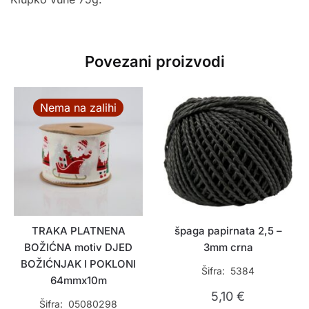
Povezani proizvodi
Nema na zalihi
TRAKA PLATNENA
špaga papirnata 2,5 –
BOŽIĆNA motiv DJED
3mm crna
BOŽIĆNJAK I POKLONI
Šifra: 5384
64mmx10m
5,10
€
Šifra: 05080298