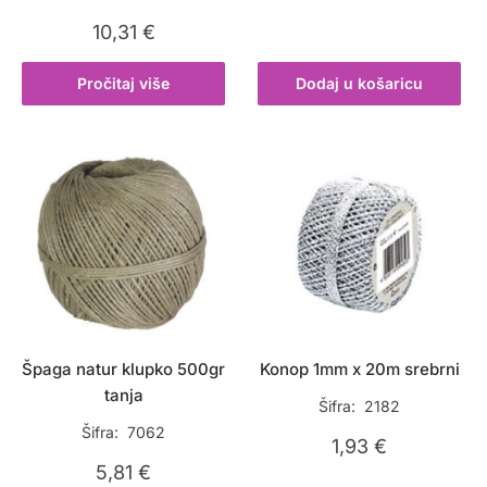
10,31
€
Pročitaj više
Dodaj u košaricu
Špaga natur klupko 500gr
Konop 1mm x 20m srebrni
tanja
Šifra: 2182
Šifra: 7062
1,93
€
5,81
€