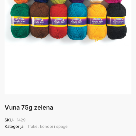
Vuna 75g zelena
SKU:
1429
Kategorija:
Trake, konopi i špage