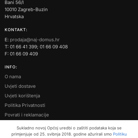
Bani 56/I
10010 Zagreb-Buzin
Hrvatska
KONTAKT:
E:
prodaja@naj-domus.hr
T: 01 66 41 399; 01 66 09 408
F: 01 66 09 409
INFO:
O nama
Uvjeti dostave
Uvjeti korištenja
Politika Privatnosti
Povrati i reklamacije
Kontakt
Sukladno novoj Općoj uredbi o zaštiti podataka koja se
primjenjuje od 25. svibnja 2018. godine ažurirali smo
Politiku