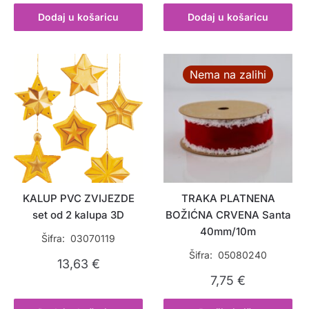
Dodaj u košaricu
Dodaj u košaricu
Nema na zalihi
KALUP PVC ZVIJEZDE
TRAKA PLATNENA
set od 2 kalupa 3D
BOŽIĆNA CRVENA Santa
40mm/10m
Šifra: 03070119
Šifra: 05080240
13,63
€
7,75
€