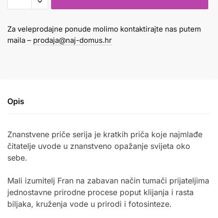
NE
JEDU?
Za veleprodajne ponude molimo kontaktirajte nas putem
količina
maila –
prodaja@naj-domus.hr
Opis
Znanstvene priče serija je kratkih priča koje najmlađe
čitatelje uvode u znanstveno opažanje svijeta oko
sebe.
Mali izumitelj Fran na zabavan način tumači prijateljima
jednostavne prirodne procese poput klijanja i rasta
biljaka, kruženja vode u prirodi i fotosinteze.