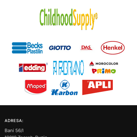
ADRESA:
Bani 56/I