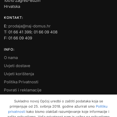
10010 Zagreb-Buzin
Hrvatska
KONTAKT:
E:
prodaja@naj-domus.hr
T: 01 66 41 399; 01 66 09 408
F: 01 66 09 409
INFO:
O nama
Uvjeti dostave
Uvjeti korištenja
Politika Privatnosti
Povrati i reklamacije
Kontakt
Sukladno novoj Općoj uredbi o zaštiti podataka koja se
primjenjuje od 25. svibnja 2018. godine ažurirali smo
Politiku
MOJ RAČUN:
privatnosti
kako bismo olakšali razumijevanje koje informacije i
zašto prikupljamo. Vaša privatnost nam je važna pa prikupljamo