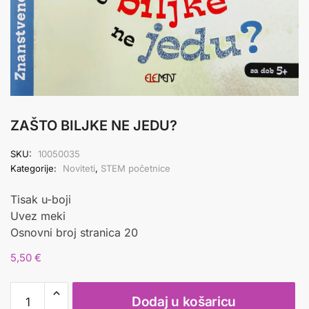
ZAŠTO BILJKE NE JEDU?
SKU:
10050035
Kategorije:
Noviteti
,
STEM početnice
Tisak u-boji
Uvez meki
Osnovni broj stranica 20
5,50
€
ZAŠTO
Dodaj u košaricu
BILJKE