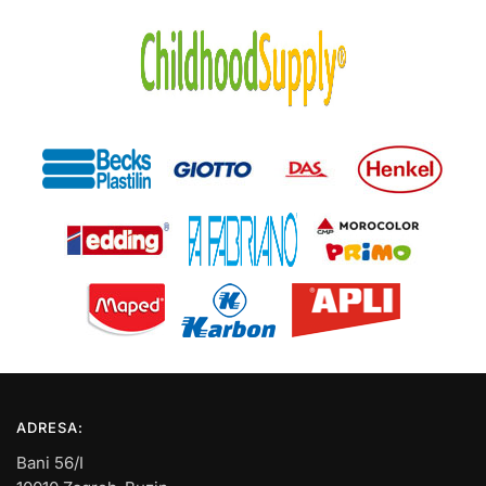
ADRESA:
Bani 56/I