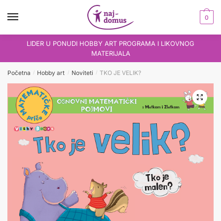
Skip
Skip
to
to
0
navigation
content
LIDER U PONUDI HOBBY ART PROGRAMA I LIKOVNOG
MATERIJALA
Početna
Hobby art
Noviteti
TKO JE VELIK?
/
/
/