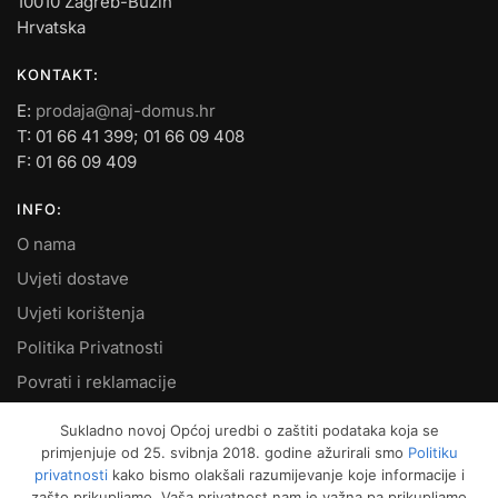
10010 Zagreb-Buzin
Hrvatska
KONTAKT:
E:
prodaja@naj-domus.hr
T: 01 66 41 399; 01 66 09 408
F: 01 66 09 409
INFO:
O nama
Uvjeti dostave
Uvjeti korištenja
Politika Privatnosti
Povrati i reklamacije
Kontakt
Sukladno novoj Općoj uredbi o zaštiti podataka koja se
primjenjuje od 25. svibnja 2018. godine ažurirali smo
Politiku
MOJ RAČUN:
privatnosti
kako bismo olakšali razumijevanje koje informacije i
zašto prikupljamo. Vaša privatnost nam je važna pa prikupljamo