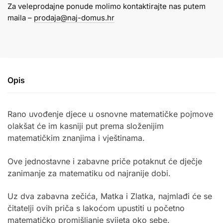
Za veleprodajne ponude molimo kontaktirajte nas putem
maila –
prodaja@naj-domus.hr
Opis
Rano uvođenje djece u osnovne matematičke pojmove
olakšat će im kasniji put prema složenijim
matematičkim znanjima i vještinama.
Ove jednostavne i zabavne priče potaknut će dječje
zanimanje za matematiku od najranije dobi.
Uz dva zabavna zečića, Matka i Zlatka, najmlađi će se
čitatelji ovih priča s lakoćom upustiti u početno
matematičko promišljanje svijeta oko sebe.