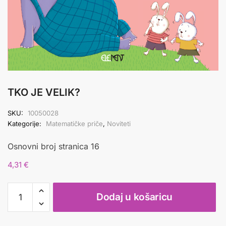
TKO JE VELIK?
SKU:
10050028
Kategorije:
Matematičke priče
,
Noviteti
Osnovni broj stranica 16
4,31
€
TKO
Dodaj u košaricu
JE
VELIK?
količina