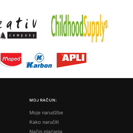
MOJ RAČUN:
Moje narudžbe
Kako naručiti
Način plaćanja