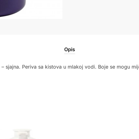
količina
Opis
 – sjajna. Periva sa kistova u mlakoj vodi. Boje se mogu mij