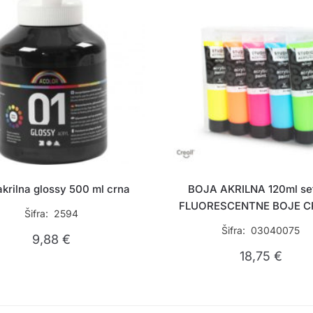
akrilna glossy 500 ml crna
BOJA AKRILNA 120ml set
FLUORESCENTNE BOJE C
Šifra: 2594
Šifra: 03040075
9,88
€
18,75
€