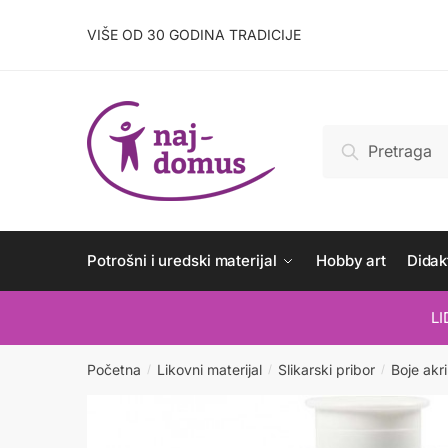
Skip
Skip
to
to
VIŠE OD 30 GODINA TRADICIJE
navigation
content
Pretraži:
Pretraži
Potrošni i uredski materijal
Hobby art
Didakt
L
Početna
Likovni materijal
Slikarski pribor
Boje akri
/
/
/