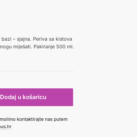
bazi – sjajna. Periva sa kistova
mogu miješati. Pakiranje 500 ml.
Dodaj u košaricu
molimo kontaktirajte nas putem
us.hr