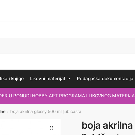
ika i knjige
Likovni materijal
Pedagoška dokumentacija
IDER U PONUDI HOBBY ART PROGRAMA I LIKOVNOG MATERIJA
lne
boja akrilna glossy 500 ml ljubičasta
/
boja akriln