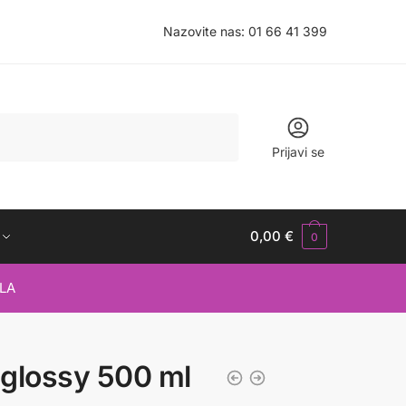
Nazovite nas:
01 66 41 399
Prijavi se
0,00
€
0
LA
a glossy 500 ml