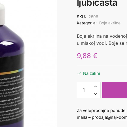
ljubičasta
SKU:
2598
Kategorija:
Boje akrilne
Boja akrilna na vodenoj 
u mlakoj vodi. Boje se 
9,88
€
Na zalihi
boja
akrilna
glossy
500
Za veleprodajne ponude 
ml
maila –
prodaja@naj-dom
ljubičasta