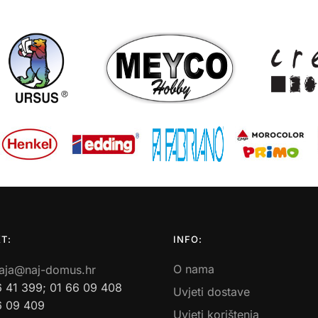
T:
INFO:
O nama
aja@naj-domus.hr
6 41 399; 01 66 09 408
Uvjeti dostave
6 09 409
Uvjeti korištenja