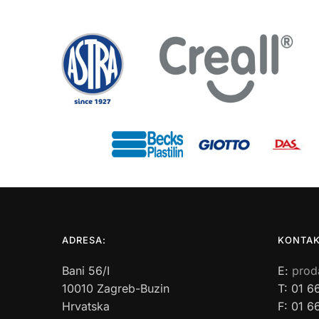
ADRESA:
KONTAK
Bani 56/I
E:
prod
10010 Zagreb-Buzin
T: 01 6
Hrvatska
F: 01 6