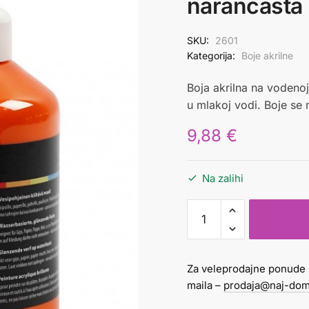
narančasta
SKU:
2601
Kategorija:
Boje akrilne
Boja akrilna na vodenoj 
u mlakoj vodi. Boje se 
9,88
€
Na zalihi
Boja
akrilna
glossy
500
Za veleprodajne ponude 
ml
maila –
prodaja@naj-dom
narančasta