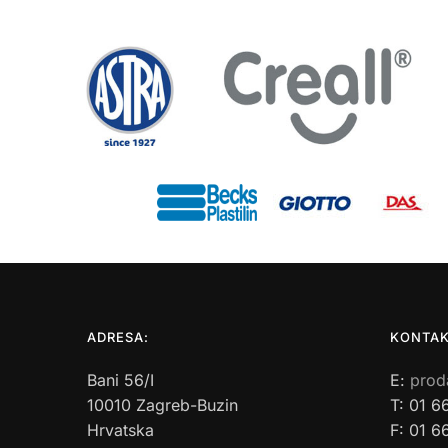
ADRESA:
KONTAK
Bani 56/I
E:
prod
10010 Zagreb-Buzin
T: 01 6
Hrvatska
F: 01 6