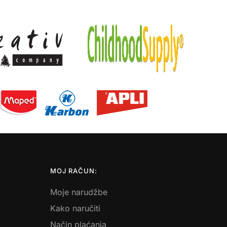
MOJ RAČUN:
Moje narudžbe
Kako naručiti
Način plaćanja