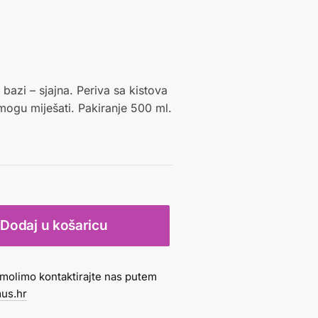
bazi – sjajna. Periva sa kistova
mogu miješati. Pakiranje 500 ml.
Dodaj u košaricu
molimo kontaktirajte nas putem
us.hr