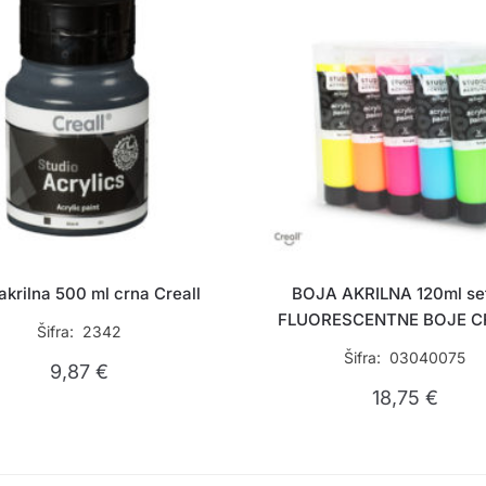
akrilna 500 ml crna Creall
BOJA AKRILNA 120ml set
FLUORESCENTNE BOJE C
Šifra: 2342
Šifra: 03040075
9,87
€
18,75
€