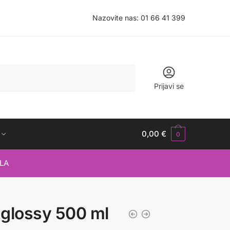
Nazovite nas:
01 66 41 399
Prijavi se
0,00
€
0
LA
a glossy 500 ml