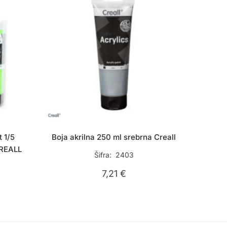
 1/5
Boja akrilna 250 ml srebrna Creall
REALL
Šifra: 2403
7,21
€