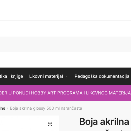
ika i knjige
Likovni materijal
Pedagoška dokumentacija
IDER U PONUDI HOBBY ART PROGRAMA I LIKOVNOG MATERIJA
lne
Boja akrilna glossy 500 ml narančasta
/
Boja akriln