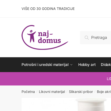
Skip
Skip
to
to
VIŠE OD 30 GODINA TRADICIJE
navigation
content
Pretraži:
Pretraži
Potrošni i uredski materijal
Hobby art
Didakt
L
Početna
Likovni materijal
Slikarski pribor
Boje akri
/
/
/