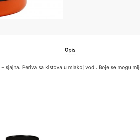
količina
Opis
 – sjajna. Periva sa kistova u mlakoj vodi. Boje se mogu mij