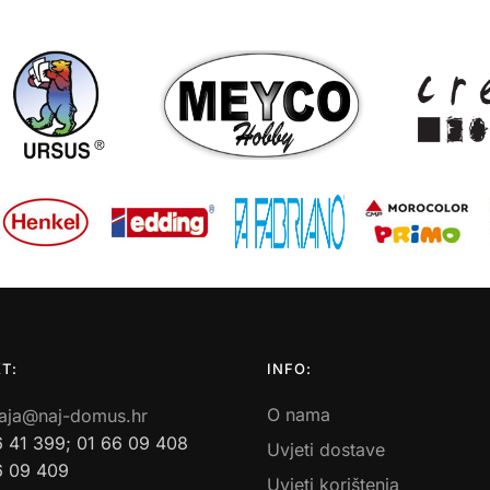
T:
INFO:
O nama
aja@naj-domus.hr
6 41 399; 01 66 09 408
Uvjeti dostave
6 09 409
Uvjeti korištenja