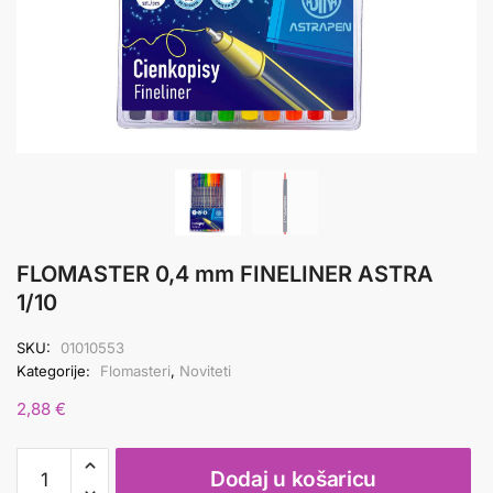
FLOMASTER 0,4 mm FINELINER ASTRA
1/10
SKU:
01010553
Kategorije:
Flomasteri
,
Noviteti
2,88
€
FLOMASTER
Dodaj u košaricu
0,4