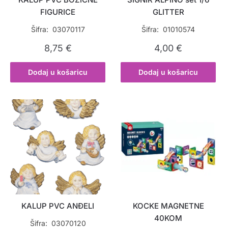
FIGURICE
GLITTER
Šifra: 03070117
Šifra: 01010574
8,75
€
4,00
€
Dodaj u košaricu
Dodaj u košaricu
KALUP PVC ANĐELI
KOCKE MAGNETNE
40KOM
Šifra: 03070120