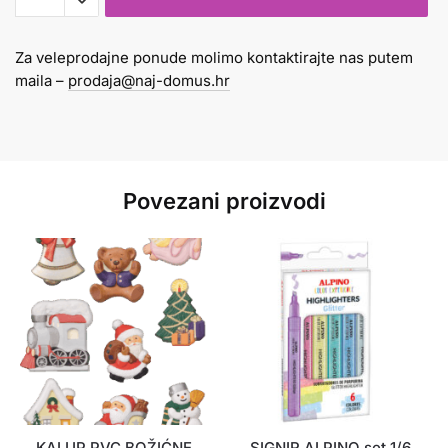
mm
FINELINER
Za veleprodajne ponude molimo kontaktirajte nas putem
ASTRA
maila –
prodaja@naj-domus.hr
1/10
količina
Povezani proizvodi
KALUP PVC BOŽIĆNE
SIGNIR ALPINO set 1/6