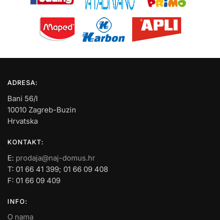
ADRESA:
Bani 56/I
10010 Zagreb-Buzin
Hrvatska
KONTAKT:
E:
prodaja@naj-domus.hr
T: 01 66 41 399; 01 66 09 408
F: 01 66 09 409
INFO:
O nama