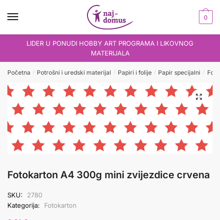
Skip
Skip
to
to
0
navigation
content
LIDER U PONUDI HOBBY ART PROGRAMA I LIKOVNOG
MATERIJALA
Početna
Potrošni i uredski materijal
Papiri i folije
Papir specijalni
Foto
/
/
/
/
Fotokarton A4 300g mini zvijezdice crvena
SKU:
2780
Kategorija:
Fotokarton