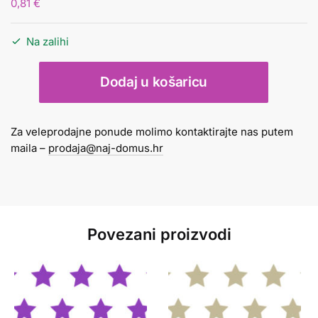
0,81
€
Na zalihi
Fotokarton
Dodaj u košaricu
A4
300g
mini
Za veleprodajne ponude molimo kontaktirajte nas putem
zvijezdice
maila –
prodaja@naj-domus.hr
crvena
količina
Povezani proizvodi