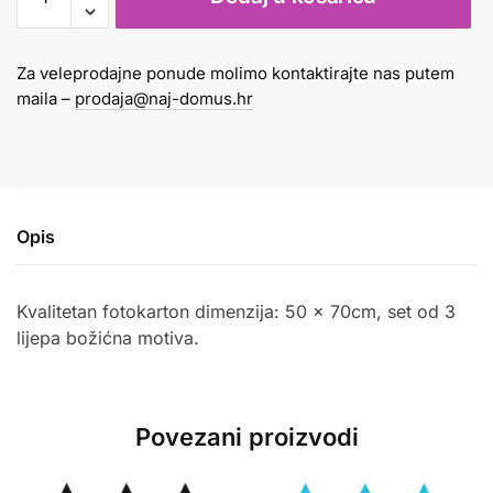
B2
300g
božićni
Za veleprodajne ponude molimo kontaktirajte nas putem
motivi
maila –
prodaja@naj-domus.hr
1/3
količina
Opis
Kvalitetan fotokarton dimenzija: 50 x 70cm, set od 3
lijepa božićna motiva.
Povezani proizvodi