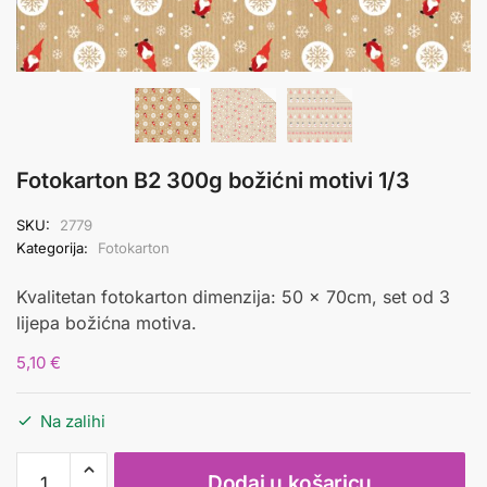
Fotokarton B2 300g božićni motivi 1/3
SKU:
2779
Kategorija:
Fotokarton
Kvalitetan fotokarton dimenzija: 50 x 70cm, set od 3
lijepa božićna motiva.
5,10
€
Na zalihi
Fotokarton
Dodaj u košaricu