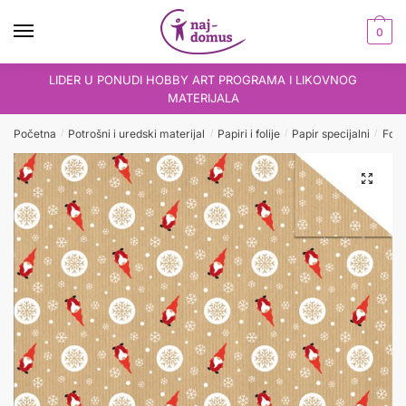
Skip
Skip
to
to
0
navigation
content
LIDER U PONUDI HOBBY ART PROGRAMA I LIKOVNOG
MATERIJALA
Početna
Potrošni i uredski materijal
Papiri i folije
Papir specijalni
Foto
/
/
/
/