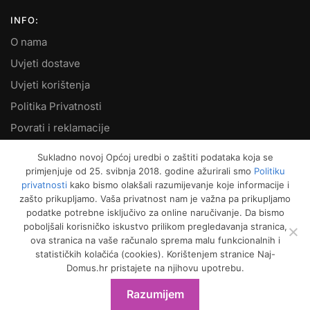
INFO:
O nama
Uvjeti dostave
Uvjeti korištenja
Politika Privatnosti
Povrati i reklamacije
Kontakt
Sukladno novoj Općoj uredbi o zaštiti podataka koja se
primjenjuje od 25. svibnja 2018. godine ažurirali smo
Politiku
MOJ RAČUN:
privatnosti
kako bismo olakšali razumijevanje koje informacije i
zašto prikupljamo. Vaša privatnost nam je važna pa prikupljamo
Moje narudžbe
podatke potrebne isključivo za online naručivanje. Da bismo
Kako naručiti
poboljšali korisničko iskustvo prilikom pregledavanja stranica,
ova stranica na vaše računalo sprema malu funkcionalnih i
Način plaćanja
statističkih kolačića (cookies). Korištenjem stranice Naj-
Garancija kvalitete
Domus.hr pristajete na njihovu upotrebu.
Košarica
Razumijem