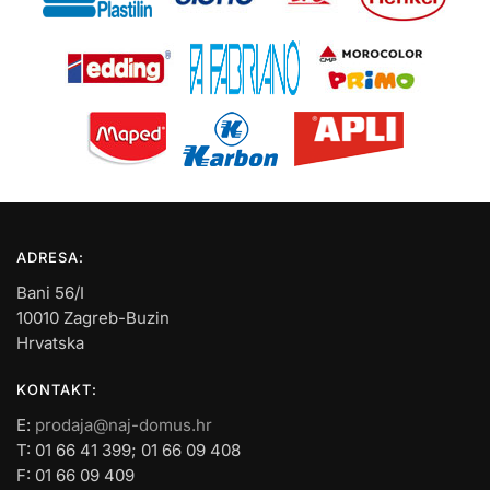
ADRESA:
Bani 56/I
10010 Zagreb-Buzin
Hrvatska
KONTAKT:
E:
prodaja@naj-domus.hr
T: 01 66 41 399; 01 66 09 408
F: 01 66 09 409