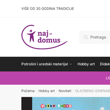
Skip
Skip
to
to
VIŠE OD 30 GODINA TRADICIJE
navigation
content
Pretraži:
Pretraži
Potrošni i uredski materijal
Hobby art
Didakt
L
Početna
Hobby art
Noviteti
GLAZBENO IZNENA
/
/
/