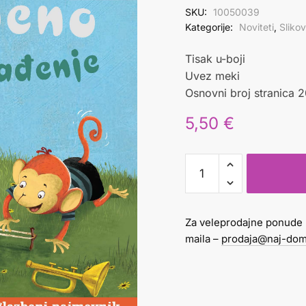
SKU:
10050039
Kategorije:
Noviteti
,
Sliko
Tisak u-boji
Uvez meki
Osnovni broj stranica 
5,50
€
GLAZBENO
IZNENAĐENJE
količina
Za veleprodajne ponude 
maila –
prodaja@naj-dom