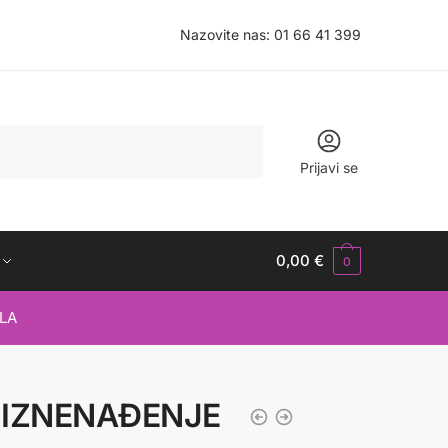
Nazovite nas:
01 66 41 399
Prijavi se
0,00
€
0
LA
 IZNENAĐENJE