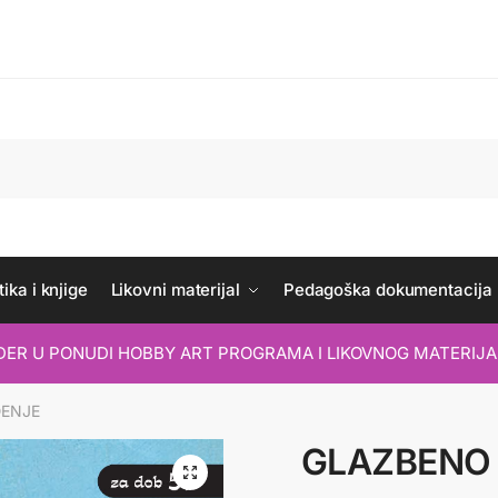
ika i knjige
Likovni materijal
Pedagoška dokumentacija
IDER U PONUDI HOBBY ART PROGRAMA I LIKOVNOG MATERIJA
ĐENJE
GLAZBENO