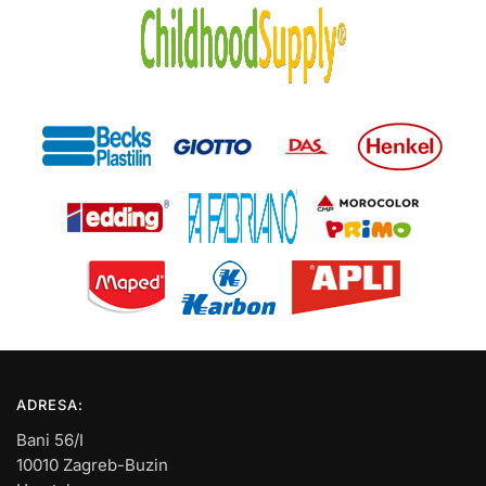
ADRESA:
Bani 56/I
10010 Zagreb-Buzin