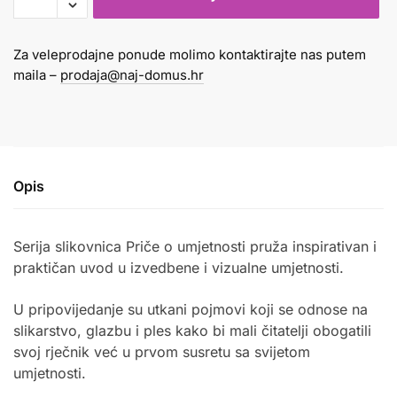
SLIKE
količina
Za veleprodajne ponude molimo kontaktirajte nas putem
maila –
prodaja@naj-domus.hr
Opis
Serija slikovnica Priče o umjetnosti pruža inspirativan i
praktičan uvod u izvedbene i vizualne umjetnosti.
U pripovijedanje su utkani pojmovi koji se odnose na
slikarstvo, glazbu i ples kako bi mali čitatelji obogatili
svoj rječnik već u prvom susretu sa svijetom
umjetnosti.