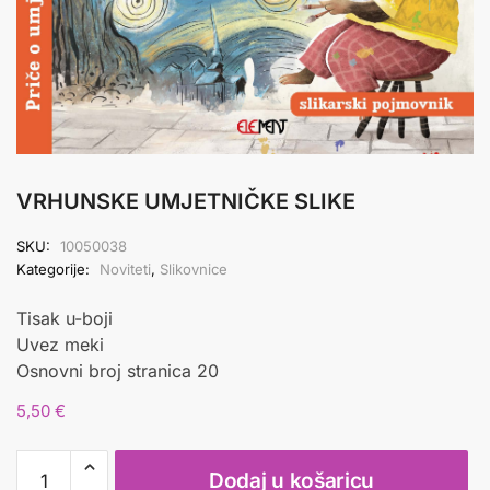
VRHUNSKE UMJETNIČKE SLIKE
SKU:
10050038
Kategorije:
Noviteti
,
Slikovnice
Tisak u-boji
Uvez meki
Osnovni broj stranica 20
5,50
€
VRHUNSKE
Dodaj u košaricu
UMJETNIČKE