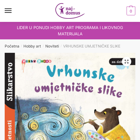
Skip
Skip
to
to
0
navigation
content
LIDER U PONUDI HOBBY ART PROGRAMA I LIKOVNOG
MATERIJALA
Početna
Hobby art
Noviteti
VRHUNSKE UMJETNIČKE SLIKE
/
/
/