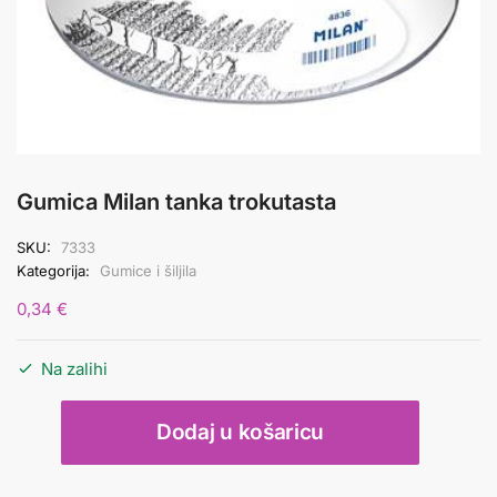
Gumica Milan tanka trokutasta
SKU:
7333
Kategorija:
Gumice i šiljila
0,34
€
Na zalihi
Gumica
Dodaj u košaricu
Milan
tanka
trokutasta