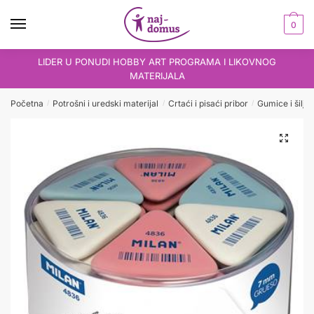
Skip
Skip
to
to
0
navigation
content
LIDER U PONUDI HOBBY ART PROGRAMA I LIKOVNOG
MATERIJALA
Početna
Potrošni i uredski materijal
Crtaći i pisaći pribor
Gumice i šiljil
/
/
/