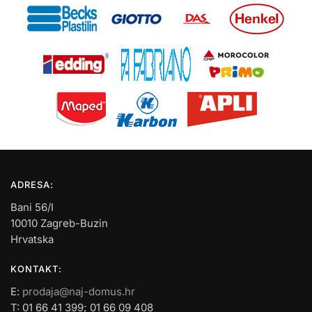
ADRESA:
Bani 56/I
10010 Zagreb-Buzin
Hrvatska
KONTAKT:
E:
prodaja@naj-domus.hr
T: 01 66 41 399; 01 66 09 408