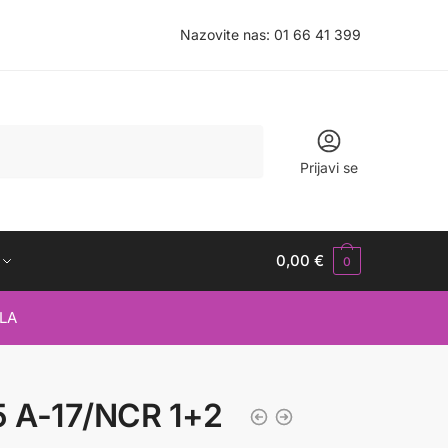
Nazovite nas:
01 66 41 399
Prijavi se
0,00
€
0
LA
5 A-17/NCR 1+2