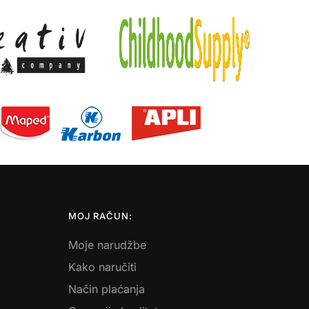
MOJ RAČUN:
Moje narudžbe
Kako naručiti
Način plaćanja