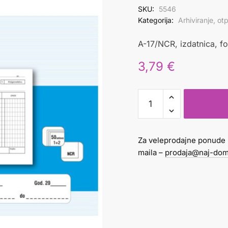
SKU:
5546
Kategorija:
Arhiviranje, o
A-17/NCR, izdatnica, fo
3,79
€
Izdatnica
A5
A-
17/NCR
Za veleprodajne ponude 
1+2
maila –
prodaja@naj-dom
količina