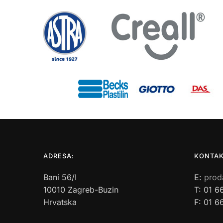
ADRESA:
KONTAK
Bani 56/I
E:
prod
10010 Zagreb-Buzin
T: 01 6
Hrvatska
F: 01 6