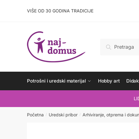
Skip
Skip
to
to
VIŠE OD 30 GODINA TRADICIJE
navigation
content
Pretraži:
Pretraži
Potrošni i uredski materijal
Hobby art
Didakt
L
Početna
Uredski pribor
Arhiviranje, otprema i doku
/
/