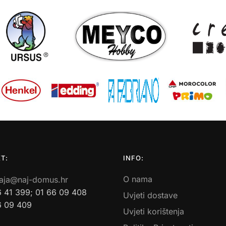
T:
INFO:
O nama
aja@naj-domus.hr
6 41 399; 01 66 09 408
Uvjeti dostave
6 09 409
Uvjeti korištenja