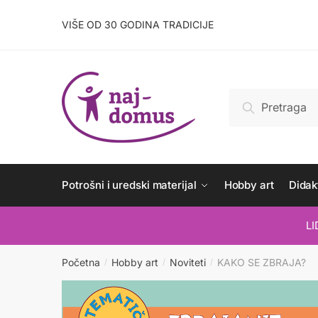
Skip
Skip
to
to
VIŠE OD 30 GODINA TRADICIJE
navigation
content
Pretraži:
Pretraži
Potrošni i uredski materijal
Hobby art
Didakt
L
Početna
Hobby art
Noviteti
KAKO SE ZBRAJA?
/
/
/