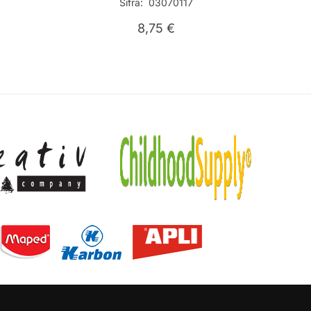
Šifra: 03070117
8,75
€