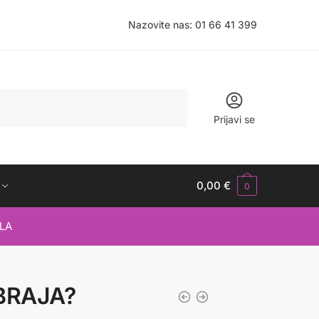
Nazovite nas:
01 66 41 399
Prijavi se
0,00
€
0
LA
BRAJA?