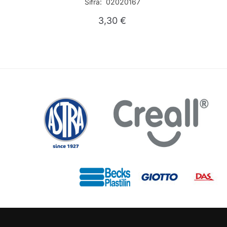
Šifra: 02020167
3,30
€