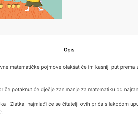
Opis
vne matematičke pojmove olakšat će im kasniji put prema 
riče potaknut će dječje zanimanje za matematiku od najrani
 i Zlatka, najmlađi će se čitatelji ovih priča s lakoćom up
e.