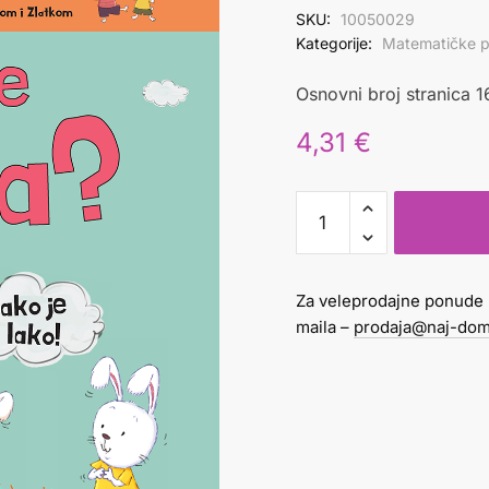
SKU:
10050029
Kategorije:
Matematičke p
Osnovni broj stranica 1
4,31
€
KAKO
SE
ZBRAJA?
količina
Za veleprodajne ponude 
maila –
prodaja@naj-dom