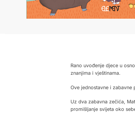
Rano uvođenje djece u osno
znanjima i vještinama.
Ove jednostavne i zabavne p
Uz dva zabavna zečića, Matka
promišljanje svijeta oko seb