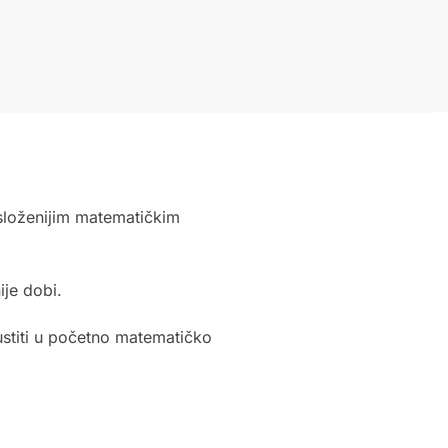
složenijim matematičkim
je dobi.
ustiti u početno matematičko