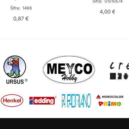
Šifra: 01010574
Šifra: 1466
4,00
€
0,87
€