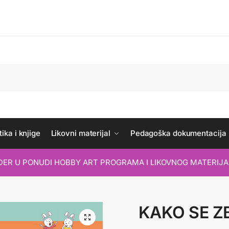
ika i knjige
Likovni materijal
Pedagoška dokumentacija
IDER U PONUDI HOBBY ART PROGRAMA I LIKOVNOG MATERIJA
KAKO SE Z