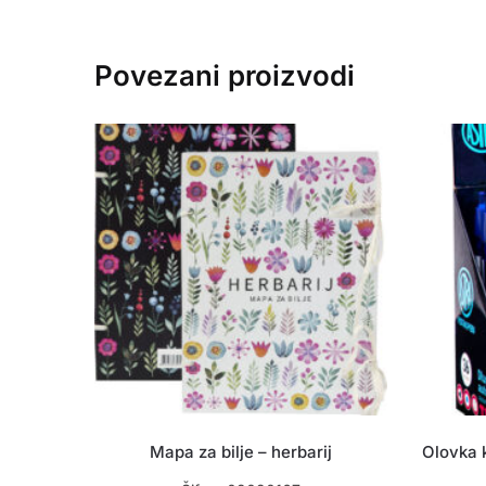
Povezani proizvodi
Mapa za bilje – herbarij
Olovka 