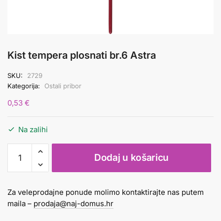
Kist tempera plosnati br.6 Astra
SKU:
2729
Kategorija:
Ostali pribor
0,53
€
Na zalihi
Kist
Dodaj u košaricu
tempera
plosnati
br.6
Za veleprodajne ponude molimo kontaktirajte nas putem
Astra
maila –
prodaja@naj-domus.hr
količina