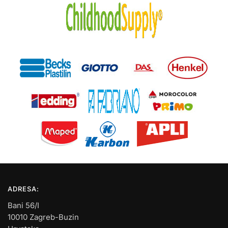
ADRESA:
Bani 56/I
10010 Zagreb-Buzin