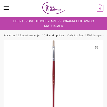
Skip
Skip
to
to
0
navigation
content
LIDER U PONUDI HOBBY ART PROGRAMA I LIKOVNOG
MATERIJALA
Početna
Likovni materijal
Slikarski pribor
Ostali pribor
Kist tempera pl
/
/
/
/