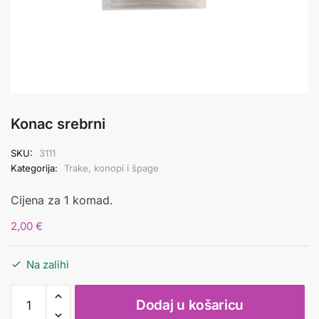
Konac srebrni
SKU:
3111
Kategorija:
Trake, konopi i špage
Cijena za 1 komad.
2,00
€
Na zalihi
Konac
Dodaj u košaricu
srebrni