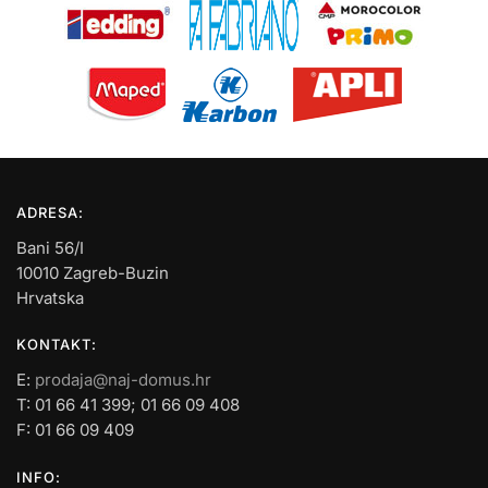
ADRESA:
Bani 56/I
10010 Zagreb-Buzin
Hrvatska
KONTAKT:
E:
prodaja@naj-domus.hr
T: 01 66 41 399; 01 66 09 408
F: 01 66 09 409
INFO: