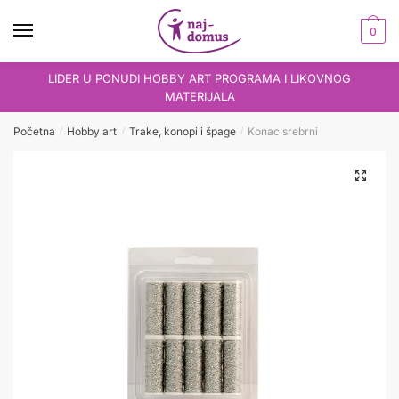
Skip
Skip
to
to
0
navigation
content
LIDER U PONUDI HOBBY ART PROGRAMA I LIKOVNOG
MATERIJALA
Početna
Hobby art
Trake, konopi i špage
Konac srebrni
/
/
/