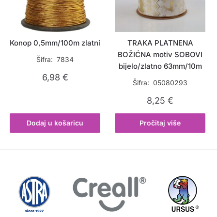
Konop 0,5mm/100m zlatni
TRAKA PLATNENA
BOŽIĆNA motiv SOBOVI
Šifra: 7834
bijelo/zlatno 63mm/10m
6,98
€
Šifra: 05080293
8,25
€
Dodaj u košaricu
Pročitaj više