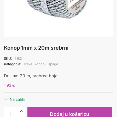
Konop 1mm x 20m srebrni
SKU:
2182
Kategorija:
Trake, konopi i špage
Duljina: 20 m, srebrna boja.
1,93
€
Na zalihi
Konop
Dodaj u košaricu
1mm