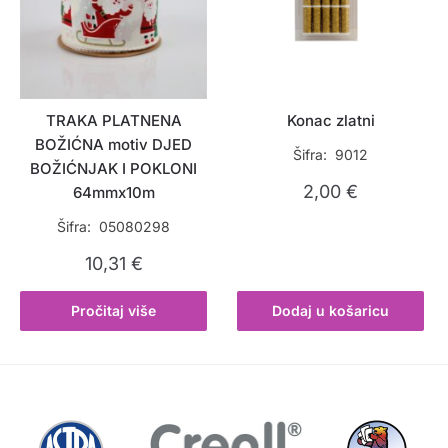
TRAKA PLATNENA
Konac zlatni
BOŽIĆNA motiv DJED
Šifra: 9012
BOŽIĆNJAK I POKLONI
2,00
€
64mmx10m
Šifra: 05080298
10,31
€
Pročitaj više
Dodaj u košaricu