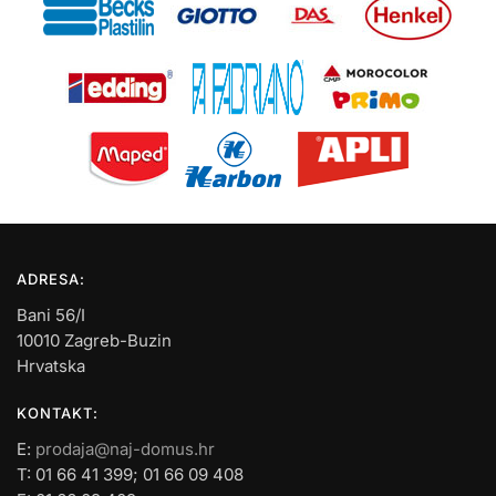
ADRESA:
Bani 56/I
10010 Zagreb-Buzin
Hrvatska
KONTAKT:
E:
prodaja@naj-domus.hr
T: 01 66 41 399; 01 66 09 408