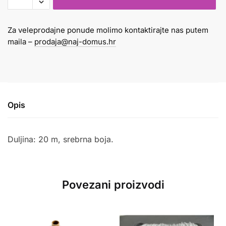
x
20m
Za veleprodajne ponude molimo kontaktirajte nas putem
srebrni
maila –
prodaja@naj-domus.hr
količina
Opis
Duljina: 20 m, srebrna boja.
Povezani proizvodi