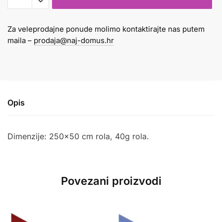
40gr
žuti
Za veleprodajne ponude molimo kontaktirajte nas putem
296
maila –
prodaja@naj-domus.hr
količina
Opis
Dimenzije: 250×50 cm rola, 40g rola.
Povezani proizvodi