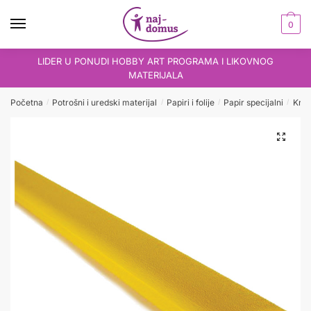
Skip
Skip
to
to
0
navigation
content
LIDER U PONUDI HOBBY ART PROGRAMA I LIKOVNOG
MATERIJALA
Početna
Potrošni i uredski materijal
Papiri i folije
Papir specijalni
Krep
/
/
/
/