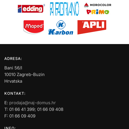
ADRESA:
Bani 56/I
10010 Zagreb-Buzin
Hrvatska
KONTAKT:
E:
prodaja@naj-domus.hr
T: 01 66 41 399; 01 66 09 408
F: 01 66 09 409
INFO: