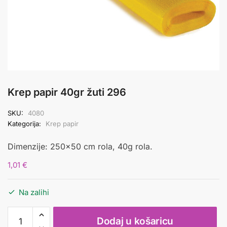
Krep papir 40gr žuti 296
SKU:
4080
Kategorija:
Krep papir
Dimenzije: 250×50 cm rola, 40g rola.
1,01
€
Na zalihi
Krep
Dodaj u košaricu
papir