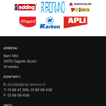
ADRESA:
Bani 56/I
10010 Zagreb-Buzin
Hrvatska
KONTAKT:
E:
prodaja@naj-domus.hr
T: 01 66 41 399; 01 66 09 408
F: 01 66 09 409
INFO: