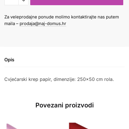
180gr
breskva
Za veleprodajne ponude molimo kontaktirajte nas putem
601
maila –
prodaja@naj-domus.hr
količina
Opis
Cvjećarski krep papir, dimenzije: 250×50 cm rola.
Povezani proizvodi