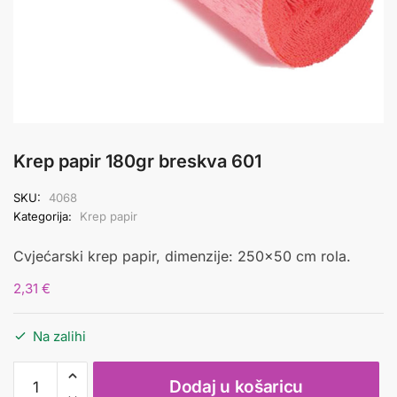
Krep papir 180gr breskva 601
SKU:
4068
Kategorija:
Krep papir
Cvjećarski krep papir, dimenzije: 250×50 cm rola.
2,31
€
Na zalihi
Krep
Dodaj u košaricu
papir