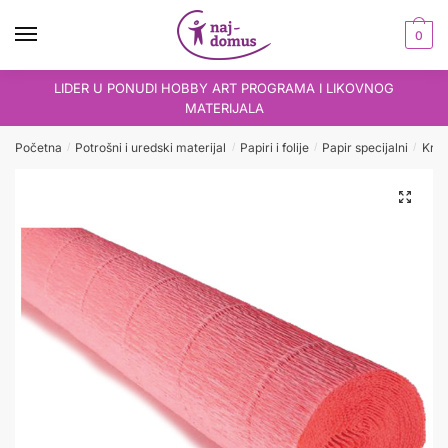
Skip
Skip
to
to
0
navigation
content
LIDER U PONUDI HOBBY ART PROGRAMA I LIKOVNOG
MATERIJALA
Početna
Potrošni i uredski materijal
Papiri i folije
Papir specijalni
Krep
/
/
/
/