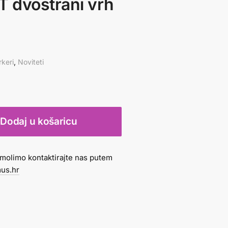
 dvostrani vrh
keri
,
Noviteti
Dodaj u košaricu
molimo kontaktirajte nas putem
us.hr