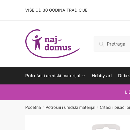
Skip
Skip
to
to
VIŠE OD 30 GODINA TRADICIJE
navigation
content
Pretraži:
Pretraži
Potrošni i uredski materijal
Hobby art
Didakt
L
Početna
Potrošni i uredski materijal
Crtaći i pisaći p
/
/