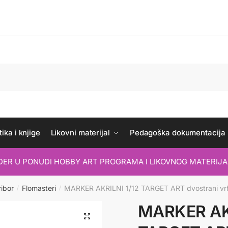
ika i knjige
Likovni materijal
Pedagoška dokumentacija
IDER U PONUDI HOBBY ART PROGRAMA I LIKOVNOG MATERIJA
ribor
Flomasteri
MARKER AKRILNI 1/12 TARGET ART dvostrani vrh
/
/
MARKER AKR