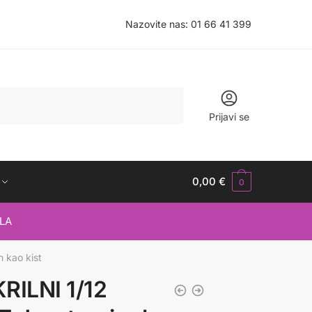
Nazovite nas:
01 66 41 399
Prijavi se
0,00
€
0
LA
 kao kist
ILNI 1/12