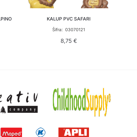
LPINO
KALUP PVC SAFARI
Šifra: 03070121
8,75
€