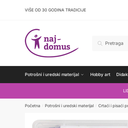
Skip
Skip
to
to
VIŠE OD 30 GODINA TRADICIJE
navigation
content
Pretraži:
Pretraži
Potrošni i uredski materijal
Hobby art
Didakt
L
Početna
Potrošni i uredski materijal
Crtaći i pisaći p
/
/