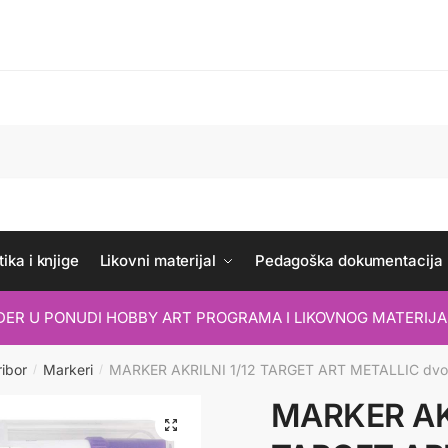
ika i knjige
Likovni materijal
Pedagoška dokumentacija
IDER U PONUDI HOBBY ART PROGRAMA I LIKOVNOG MATERIJA
ribor
Markeri
MARKER AKRILNI 1/12 TARGET ART METALLIC dvostr
/
/
MARKER AKR