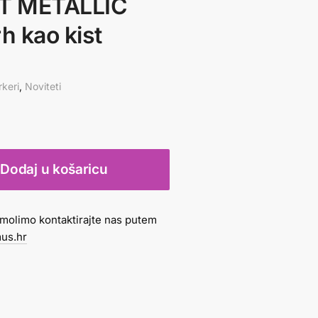
T METALLIC
h kao kist
keri
,
Noviteti
Dodaj u košaricu
molimo kontaktirajte nas putem
us.hr