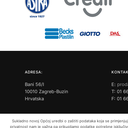
ADRESA:
KONTAK
Bani 56/I
E:
prod
10010 Zagreb-Buzin
T: 01 6
Hrvatska
F: 01 6
Sukladno novoj Općoj uredbi o zaštiti podataka koja se primjenjuj
privatnost nam je važna pa prikupljamo podatke potrebne isključivo