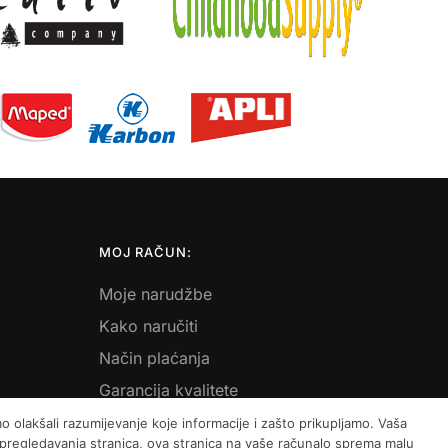
MOJ RAČUN:
Moje narudžbe
Kako naručiti
Način plaćanja
Garancija kvalitete
Košarica
 olakšali razumijevanje koje informacije i zašto prikupljamo. Vaša
m pregledavanja stranica, ova stranica na vaše računalo sprema malu