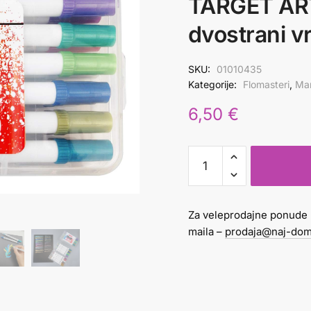
TARGET AR
dvostrani vr
SKU:
01010435
Kategorije:
Flomasteri
,
Mar
6,50
€
MARKER
AKRILNI
1/12
TARGET
Za veleprodajne ponude 
ART
maila –
prodaja@naj-dom
METALLIC
dvostrani
vrh
kao
kist