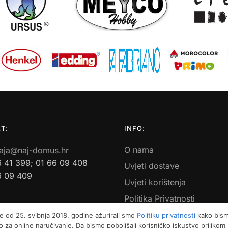
T:
INFO:
O nama
aja@naj-domus.hr
6 41 399; 01 66 09 408
Uvjeti dostave
6 09 409
Uvjeti korištenja
Politika Privatnosti
Povrati i reklamacije
e od 25. svibnja 2018. godine ažurirali smo
Politiku privatnosti
kako bismo
 za online naručivanje. Da bismo poboljšali korisničko iskustvo priliko