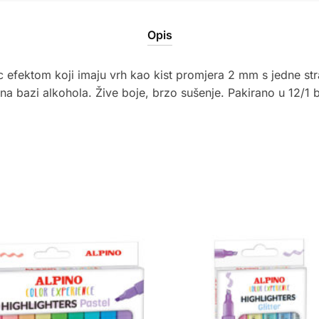
količina
Opis
ic efektom koji imaju vrh kao kist promjera 2 mm s jedne st
e na bazi alkohola. Žive boje, brzo sušenje. Pakirano u 12/1 bl