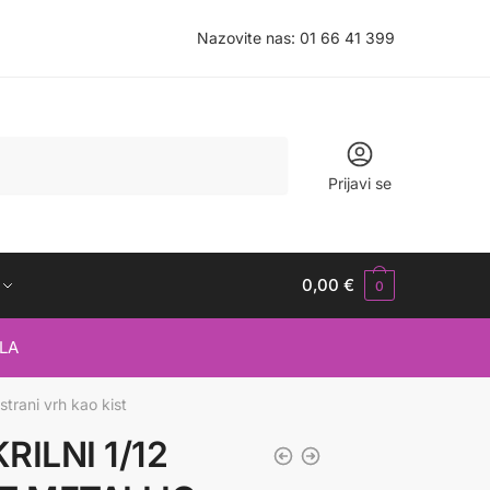
Nazovite nas:
01 66 41 399
Prijavi se
0,00
€
0
LA
ani vrh kao kist
ILNI 1/12