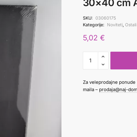
30×40 cm 
SKU:
03060175
Kategorije:
Noviteti
,
Ostali
5,02
€
PLATNO
SLIKARSKO
CRNO
30x40
Za veleprodajne ponude 
cm
maila –
prodaja@naj-dom
ARTEA
količina