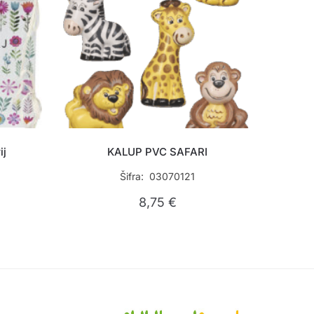
ij
KALUP PVC SAFARI
Šifra: 03070121
8,75
€