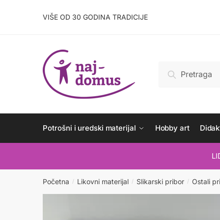
Skip
Skip
to
to
VIŠE OD 30 GODINA TRADICIJE
navigation
content
Pretraži:
Pretraži
Potrošni i uredski materijal
Hobby art
Didakt
L
Početna
Likovni materijal
Slikarski pribor
Ostali pr
/
/
/