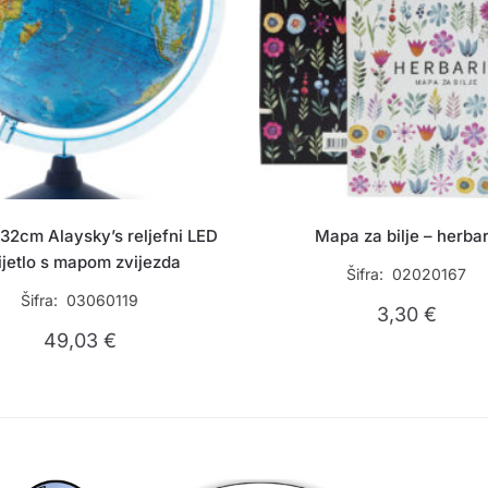
32cm Alaysky’s reljefni LED
Mapa za bilje – herbar
ijetlo s mapom zvijezda
Šifra: 02020167
Šifra: 03060119
3,30
€
49,03
€