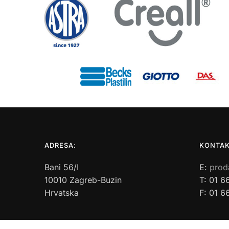
ADRESA:
KONTAK
Bani 56/I
E:
prod
10010 Zagreb-Buzin
T: 01 6
Hrvatska
F: 01 6