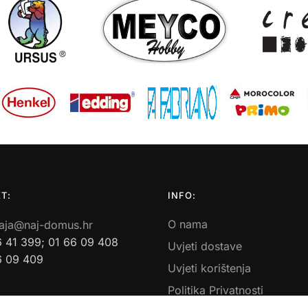
T:
INFO:
O nama
aja@naj-domus.hr
6 41 399; 01 66 09 408
Uvjeti dostave
6 09 409
Uvjeti korištenja
Politika Privatnosti