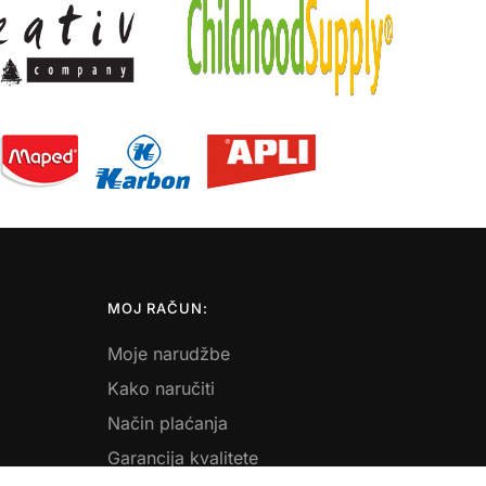
MOJ RAČUN:
Moje narudžbe
Kako naručiti
Način plaćanja
Garancija kvalitete