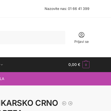
Nazovite nas:
01 66 41 399
Prijavi se
0,00
€
0
LA
IKARSKO CRNO