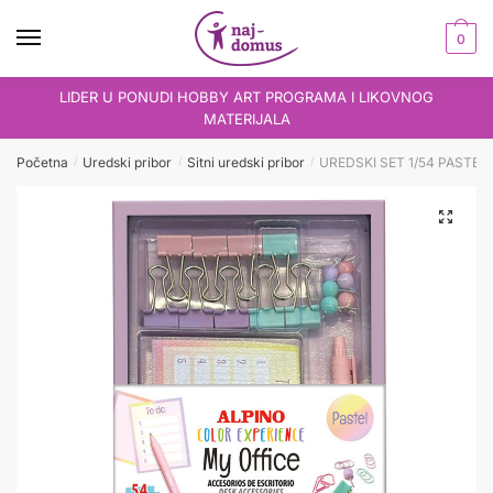
Skip
Skip
to
to
0
navigation
content
LIDER U PONUDI HOBBY ART PROGRAMA I LIKOVNOG
MATERIJALA
Početna
Uredski pribor
Sitni uredski pribor
UREDSKI SET 1/54 PASTEL –
/
/
/