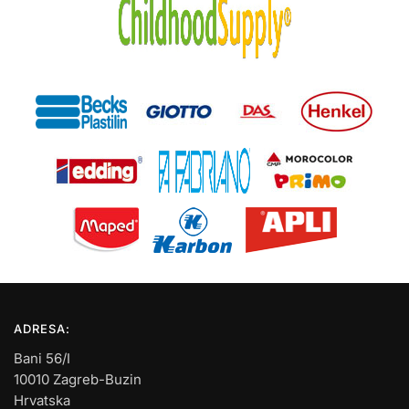
ADRESA:
Bani 56/I
10010 Zagreb-Buzin
Hrvatska