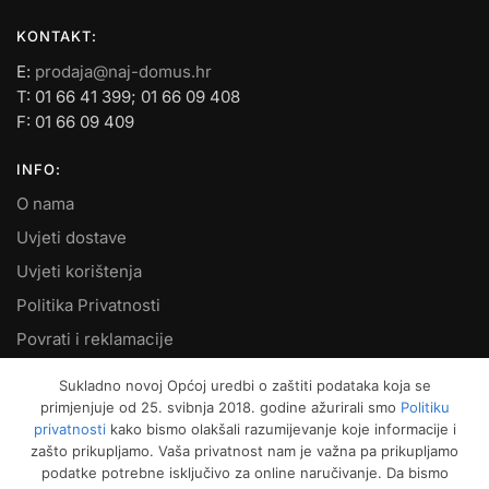
KONTAKT:
E:
prodaja@naj-domus.hr
T: 01 66 41 399; 01 66 09 408
F: 01 66 09 409
INFO:
O nama
Uvjeti dostave
Uvjeti korištenja
Politika Privatnosti
Povrati i reklamacije
Kontakt
Sukladno novoj Općoj uredbi o zaštiti podataka koja se
primjenjuje od 25. svibnja 2018. godine ažurirali smo
Politiku
MOJ RAČUN:
privatnosti
kako bismo olakšali razumijevanje koje informacije i
zašto prikupljamo. Vaša privatnost nam je važna pa prikupljamo
Moje narudžbe
podatke potrebne isključivo za online naručivanje. Da bismo