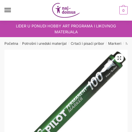
Skip
Skip
to
to
0
navigation
content
LIDER U PONUDI HOBBY ART PROGRAMA I LIKOVNOG
MATERIJALA
Početna
Potrošni i uredski materijal
Crtaći i pisaći pribor
Markeri
Mar
/
/
/
/