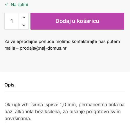
Na zalihi
Marker
Dodaj u košaricu
Pilot
1mm
SCA-
Za veleprodajne ponude molimo kontaktirajte nas putem
100-
maila –
prodaja@naj-domus.hr
G
zeleni
količina
Opis
Okrugli vrh, širina ispisa: 1,0 mm, permanentna tinta na
bazi alkohola bez ksilena, za pisanje po gotovo svim
površinama.