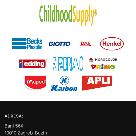
ADRESA:
Bani 56/I
10010 Zagreb-Buzin