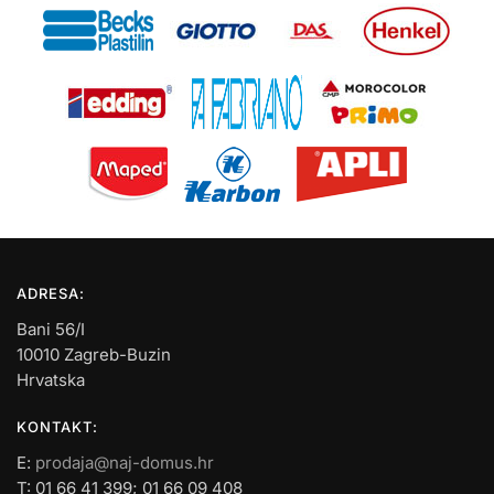
ADRESA:
Bani 56/I
10010 Zagreb-Buzin
Hrvatska
KONTAKT:
E:
prodaja@naj-domus.hr
T: 01 66 41 399; 01 66 09 408