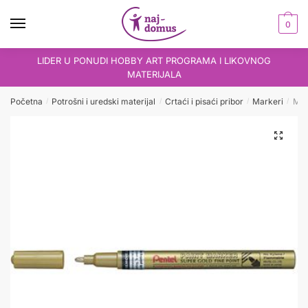
Skip
Skip
to
to
0
navigation
content
LIDER U PONUDI HOBBY ART PROGRAMA I LIKOVNOG
MATERIJALA
Početna
Potrošni i uredski materijal
Crtaći i pisaći pribor
Markeri
Mark
/
/
/
/