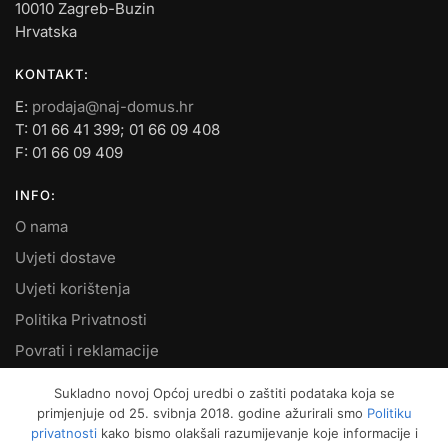
10010 Zagreb-Buzin
Hrvatska
KONTAKT:
E:
prodaja@naj-domus.hr
T: 01 66 41 399; 01 66 09 408
F: 01 66 09 409
INFO:
O nama
Uvjeti dostave
Uvjeti korištenja
Politika Privatnosti
Povrati i reklamacije
Kontakt
Sukladno novoj Općoj uredbi o zaštiti podataka koja se
primjenjuje od 25. svibnja 2018. godine ažurirali smo
Politiku
MOJ RAČUN:
privatnosti
kako bismo olakšali razumijevanje koje informacije i