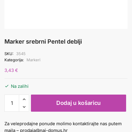
Marker srebrni Pentel deblji
SKU:
3545
Kategorija:
Markeri
3,43
€
Na zalihi
Marker
Dodaj u košaricu
srebrni
Pentel
deblji
Za veleprodajne ponude molimo kontaktirajte nas putem
količina
maila –
prodaja@naj-domus.hr