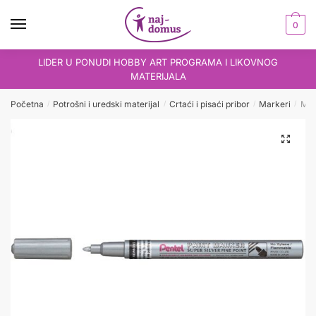
Skip
Skip
to
to
0
navigation
content
LIDER U PONUDI HOBBY ART PROGRAMA I LIKOVNOG
MATERIJALA
Početna
Potrošni i uredski materijal
Crtaći i pisaći pribor
Markeri
Mark
/
/
/
/