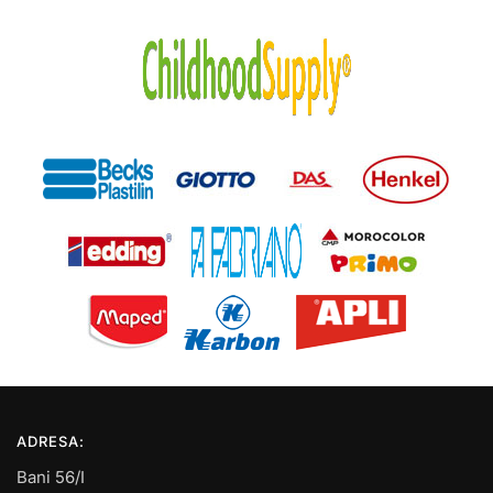
ADRESA:
Bani 56/I