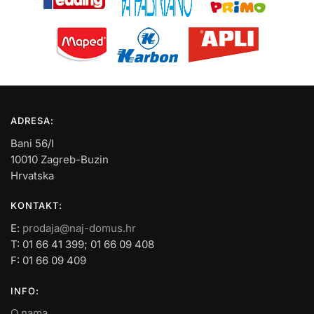
ADRESA:
Bani 56/I
10010 Zagreb-Buzin
Hrvatska
KONTAKT:
E:
prodaja@naj-domus.hr
T: 01 66 41 399; 01 66 09 408
F: 01 66 09 409
INFO:
O nama