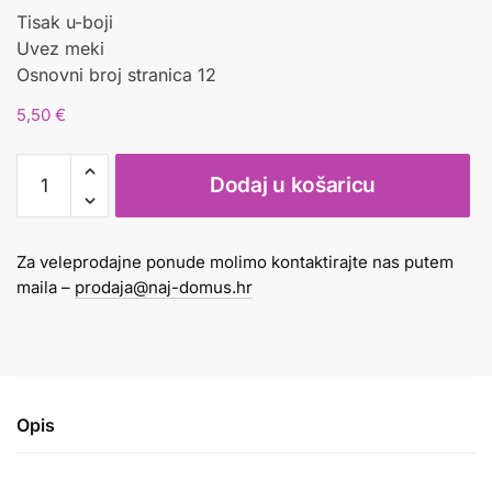
Tisak u-boji
Uvez meki
Osnovni broj stranica 12
5,50
€
NABROJI
Dodaj u košaricu
DIVLJE
ŽIVOTINJE
količina
Za veleprodajne ponude molimo kontaktirajte nas putem
maila –
prodaja@naj-domus.hr
Opis