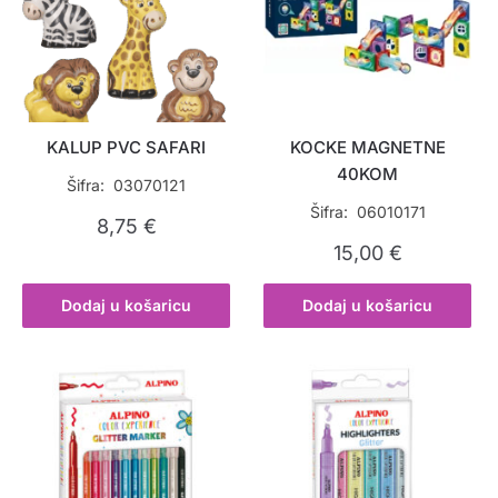
KALUP PVC SAFARI
KOCKE MAGNETNE
40KOM
Šifra: 03070121
Šifra: 06010171
8,75
€
15,00
€
Dodaj u košaricu
Dodaj u košaricu