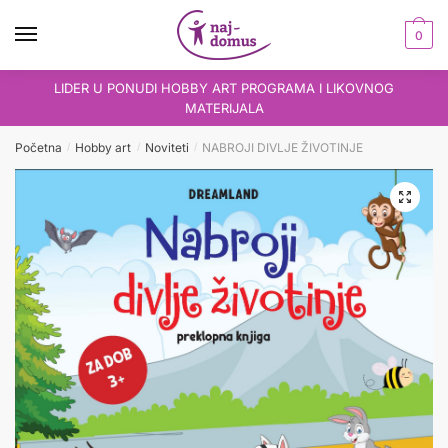
Skip
Skip
to
to
0
navigation
content
LIDER U PONUDI HOBBY ART PROGRAMA I LIKOVNOG
MATERIJALA
Početna
Hobby art
Noviteti
NABROJI DIVLJE ŽIVOTINJE
/
/
/