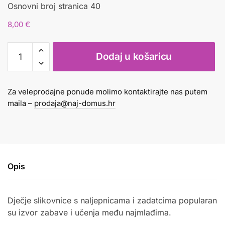
Osnovni broj stranica 40
8,00
€
UPOZNAJ
Dodaj u košaricu
DIVLJE
ŽIVOTINJE
količina
Za veleprodajne ponude molimo kontaktirajte nas putem
maila –
prodaja@naj-domus.hr
Opis
Dječje slikovnice s naljepnicama i zadatcima popularan
su izvor zabave i učenja među najmlađima.