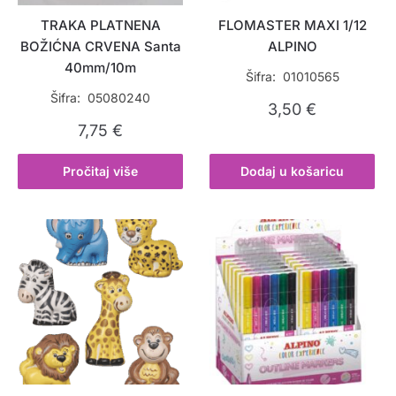
TRAKA PLATNENA
FLOMASTER MAXI 1/12
BOŽIĆNA CRVENA Santa
ALPINO
40mm/10m
Šifra: 01010565
Šifra: 05080240
3,50
€
7,75
€
Pročitaj više
Dodaj u košaricu