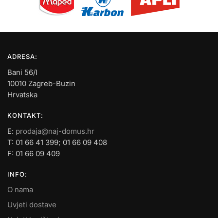
ADRESA:
Bani 56/I
10010 Zagreb-Buzin
Hrvatska
KONTAKT:
E:
prodaja@naj-domus.hr
T: 01 66 41 399; 01 66 09 408
F: 01 66 09 409
INFO:
O nama
Uvjeti dostave