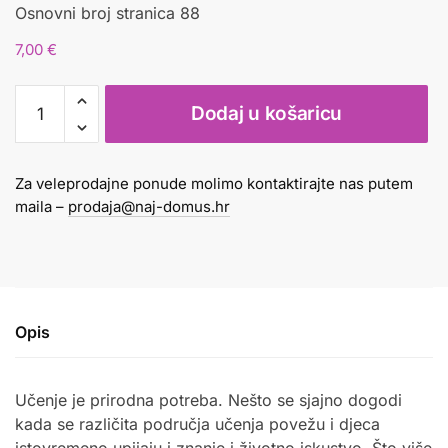
Osnovni broj stranica 88
7,00
€
VESELI
Dodaj u košaricu
BISTRIĆI
3
količina
Za veleprodajne ponude molimo kontaktirajte nas putem
maila –
prodaja@naj-domus.hr
Opis
Učenje je prirodna potreba. Nešto se sjajno dogodi
kada se različita područja učenja povežu i djeca