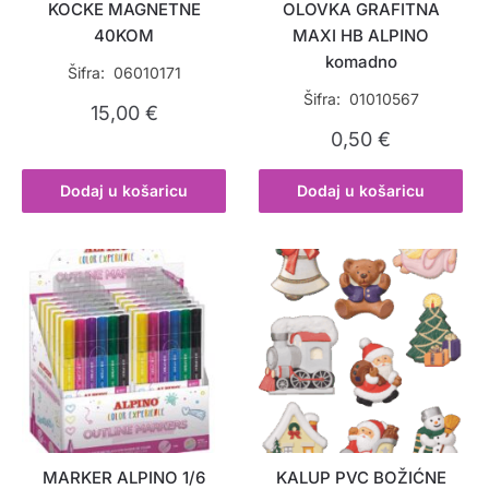
KOCKE MAGNETNE
OLOVKA GRAFITNA
40KOM
MAXI HB ALPINO
komadno
Šifra: 06010171
Šifra: 01010567
15,00
€
0,50
€
Dodaj u košaricu
Dodaj u košaricu
MARKER ALPINO 1/6
KALUP PVC BOŽIĆNE