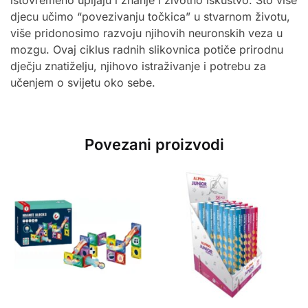
istovremeno upijaju i znanje i životno iskustvo. Što više
djecu učimo “povezivanju točkica” u stvarnom životu,
više pridonosimo razvoju njihovih neuronskih veza u
mozgu. Ovaj ciklus radnih slikovnica potiče prirodnu
dječju znatiželju, njihovo istraživanje i potrebu za
učenjem o svijetu oko sebe.
Povezani proizvodi