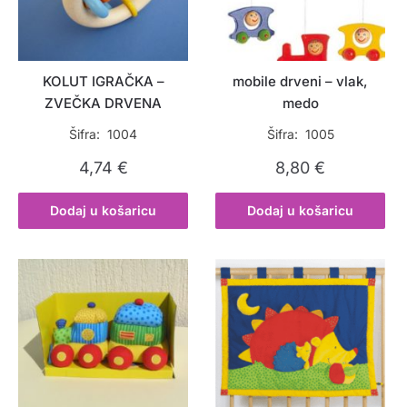
KOLUT IGRAČKA –
mobile drveni – vlak,
ZVEČKA DRVENA
medo
Šifra: 1004
Šifra: 1005
4,74
€
8,80
€
Dodaj u košaricu
Dodaj u košaricu