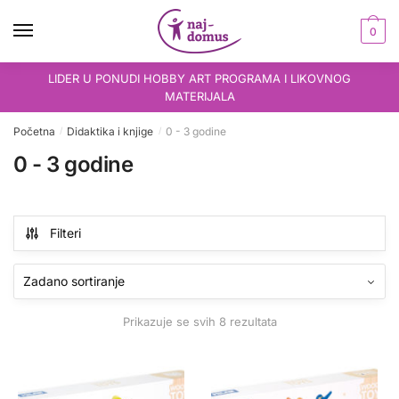
Skip
Skip
to
to
0
navigation
content
LIDER U PONUDI HOBBY ART PROGRAMA I LIKOVNOG
MATERIJALA
Početna
Didaktika i knjige
0 - 3 godine
/
/
0 - 3 godine
Filteri
Prikazuje se svih 8 rezultata