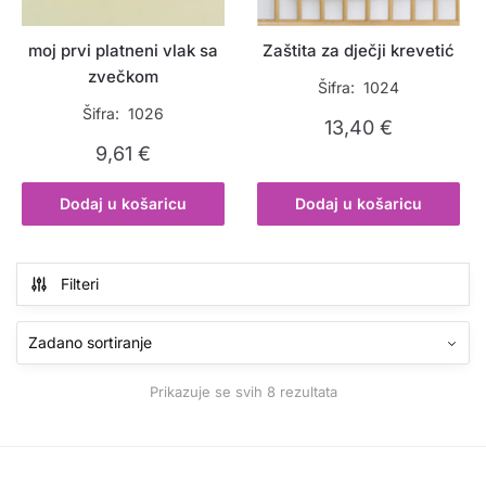
moj prvi platneni vlak sa
Zaštita za dječji krevetić
zvečkom
Šifra: 1024
Šifra: 1026
13,40
€
9,61
€
Dodaj u košaricu
Dodaj u košaricu
Filteri
Prikazuje se svih 8 rezultata