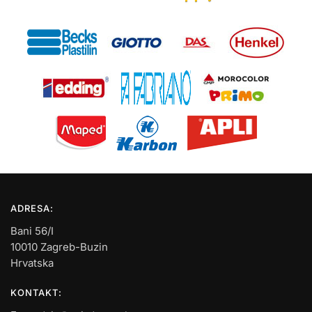
ADRESA:
Bani 56/I
10010 Zagreb-Buzin
Hrvatska
KONTAKT: