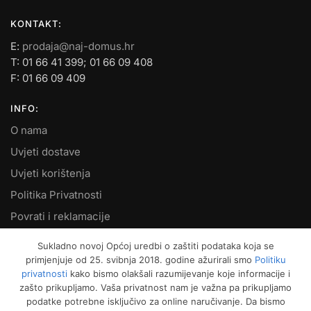
KONTAKT:
E:
prodaja@naj-domus.hr
T: 01 66 41 399; 01 66 09 408
F: 01 66 09 409
INFO:
O nama
Uvjeti dostave
Uvjeti korištenja
Politika Privatnosti
Povrati i reklamacije
Kontakt
Sukladno novoj Općoj uredbi o zaštiti podataka koja se
primjenjuje od 25. svibnja 2018. godine ažurirali smo
Politiku
MOJ RAČUN:
privatnosti
kako bismo olakšali razumijevanje koje informacije i
zašto prikupljamo. Vaša privatnost nam je važna pa prikupljamo
Moje narudžbe
podatke potrebne isključivo za online naručivanje. Da bismo