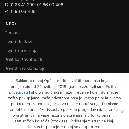
T: 01 66 41 399; 01 66 09 408
F: 01 66 09 409
INFO:
O nama
Uvjeti dostave
Uvjeti korištenja
Politika Privatnosti
Povrati i reklamacije
Kontakt
Sukladno novoj Općoj uredbi o zaštiti podataka koja se
primjenjuje od 25. svibnja 2018. godine ažurirali smo
Politiku
MOJ RAČUN:
privatnosti
kako bismo olakšali razumijevanje koje informacije i
zašto prikupljamo. Vaša privatnost nam je važna pa prikupljamo
Moje narudžbe
podatke potrebne isključivo za online naručivanje. Da bismo
Kako naručiti
poboljšali korisničko iskustvo prilikom pregledavanja stranica,
ova stranica na vaše računalo sprema malu funkcionalnih i
Način plaćanja
statističkih kolačića (cookies). Korištenjem stranice Naj-
Garancija kvalitete
Domus.hr pristajete na njihovu upotrebu.