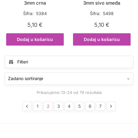
3mm crna
3mm sivo smeđa
Šifra: 5384
Šifra: 5498
5,10
€
5,10
€
Dodaj u košaricu
Dodaj u košaricu
Filteri
Prikazujemo 13–24 od 79 rezultata
1
2
3
4
5
6
7