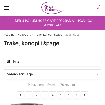
Skip
Skip
to
to
0
navigation
content
LIDER U PONUDI HOBBY ART PROGRAMA I LIKOVNOG
MATERIJALA
Početna
Hobby art
Trake, konopi i špage
Stranica 2
/
/
/
Trake, konopi i špage
Filteri
Prikazujemo 13–24 od 79 rezultata
1
2
3
4
5
6
7