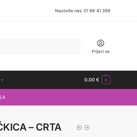
Nazovite nas:
01 66 41 399
Prijavi se
0,00
€
0
LA
KICA – CRTA