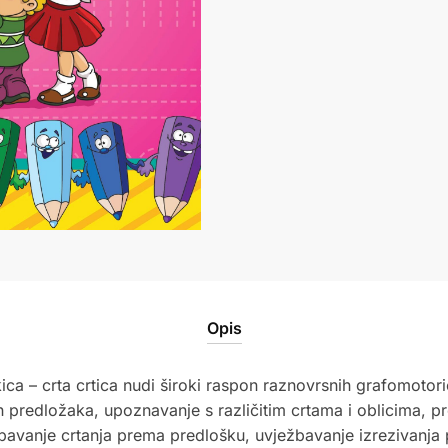
Opis
ca – crta crtica nudi široki raspon raznovrsnih grafomotori
itih predložaka, upoznavanje s različitim crtama i oblicima, 
žbavanje crtanja prema predlošku, uvježbavanje izrezivanja po