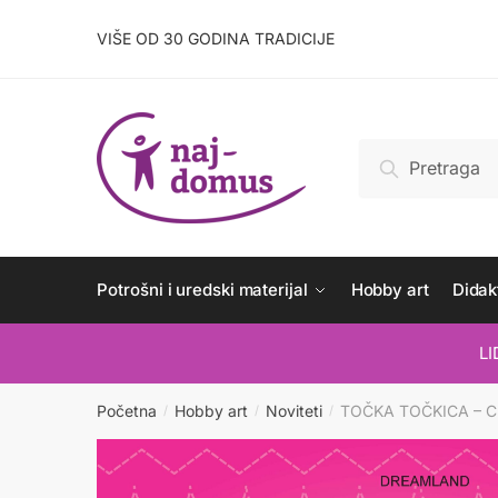
Skip
Skip
to
to
VIŠE OD 30 GODINA TRADICIJE
navigation
content
Pretraži:
Pretraži
Potrošni i uredski materijal
Hobby art
Didakt
L
Početna
Hobby art
Noviteti
TOČKA TOČKICA – C
/
/
/