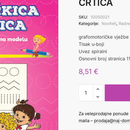
CRTICA
SKU:
10050021
Kategorije:
Noviteti
,
Radne
grafomotoričke vježbe
Tisak u-boji
Uvez spiralni
Osnovni broj stranica 1
8,51
€
TOČKA
TOČKICA
-
CRTA
Za veleprodajne ponude 
CRTICA
maila –
prodaja@naj-dom
količina