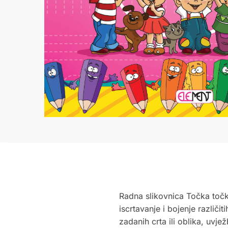
Radna slikovnica Točka točki
iscrtavanje i bojenje različ
zadanih crta ili oblika, uvje